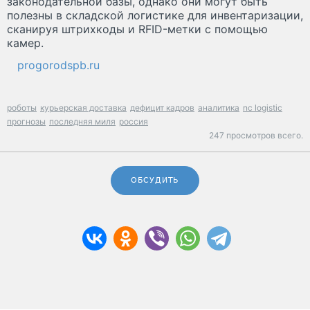
законодательной базы, однако они могут быть
полезны в складской логистике для инвентаризации,
сканируя штрихкоды и RFID-метки с помощью
камер.
progorodspb.ru
роботы
курьерская доставка
дефицит кадров
аналитика
nc logistic
прогнозы
последняя миля
россия
247 просмотров всего.
ОБСУДИТЬ