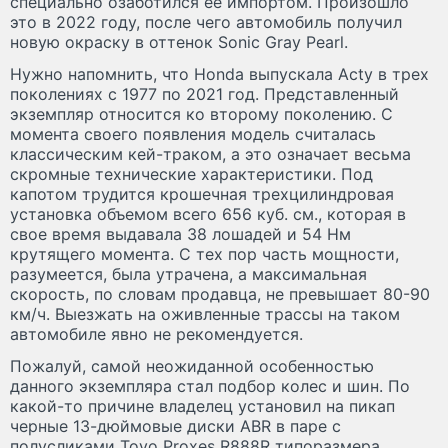
специально озаботился ее импортом. Произошло
это в 2022 году, после чего автомобиль получил
новую окраску в оттенок Sonic Gray Pearl.
Нужно напомнить, что Honda выпускала Acty в трех
поколениях с 1977 по 2021 год. Представленный
экземпляр относится ко второму поколению. С
момента своего появления модель считалась
классическим кей-траком, а это означает весьма
скромные технические характеристики. Под
капотом трудится крошечная трехцилиндровая
установка объемом всего 656 куб. см., которая в
свое время выдавала 38 лошадей и 54 Нм
крутящего момента. С тех пор часть мощности,
разумеется, была утрачена, а максимальная
скорость, по словам продавца, не превышает 80-90
км/ч. Выезжать на оживленные трассы на таком
автомобиле явно не рекомендуется.
Пожалуй, самой неожиданной особенностью
данного экземпляра стал подбор колес и шин. По
какой-то причине владелец установил на пикап
черные 13-дюймовые диски ABR в паре с
полусликами Toyo Proxes R888R типоразмера