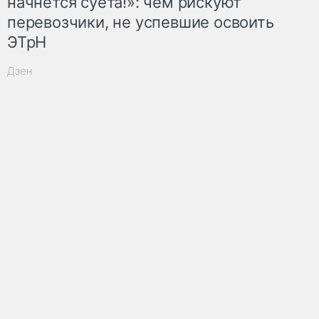
начнётся суета!»: чем рискуют
перевозчики, не успевшие освоить
ЭТрН
Дзен