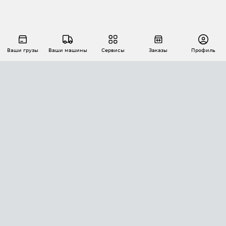
Ваши грузы
Ваши машины
Сервисы
Заказы
Профиль
АВТОМАТИЗАЦИЯ ПЕРЕВОЗОК
Площадки
Заказы
Торги
Тендеры
АТИ-Доки
GPS-мониторинг
АТИ Мессенджер
Цепочки грузов
API ATI.SU
ПОЛЕЗНОЕ
Расчет расстояний
БЕЗОПАСНОСТЬ
Академия ATI.SU
ATI.SU о безопасности
Звезды ATI.SU на вашем сайте
КОНТАКТЫ И ТАРИФЫ
Памятка по проверке контрагентов