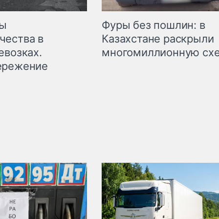
мы
Фуры без пошлин: в
чества в
Казахстане раскрыли
евозках.
многомиллионную сх
ережение