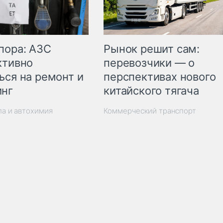
пора: АЗС
Рынок решит сам:
ктивно
перевозчики — о
ься на ремонт и
перспективах нового
инг
китайского тягача
ла и автохимия
Коммерческий транспорт