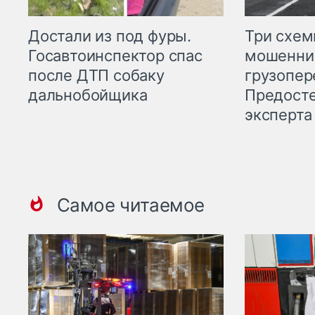
Три схе
Достали из под фуры.
мошенни
Госавтоинспектор спас
грузопер
после ДТП собаку
Предост
дальнобойщика
эксперта
Самое читаемое