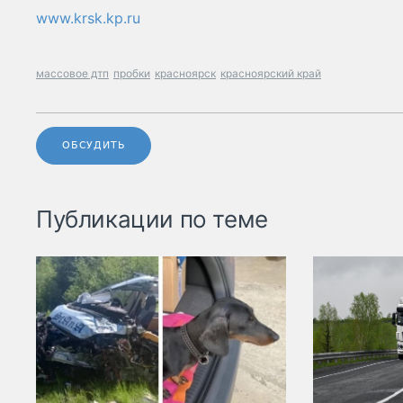
www.krsk.kp.ru
массовое дтп
пробки
красноярск
красноярский край
ОБСУДИТЬ
Публикации по теме