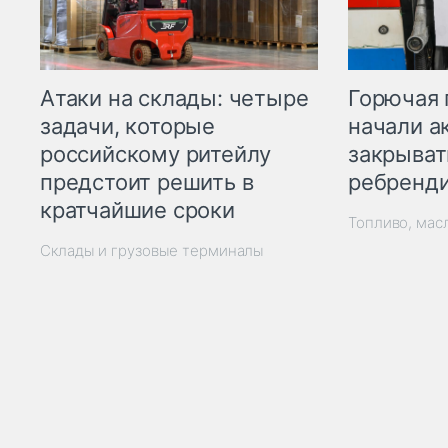
Горючая 
Атаки на склады: четыре
начали а
задачи, которые
закрыват
российскому ритейлу
ребренд
предстоит решить в
кратчайшие сроки
Топливо, мас
Склады и грузовые терминалы