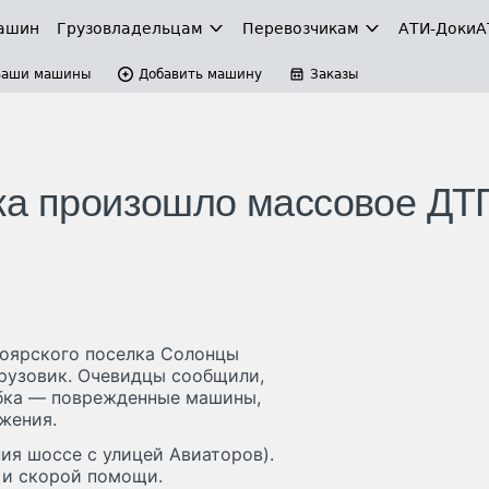
ашин
Грузовладельцам
Перевозчикам
АТИ-Доки
А
Ваши машины
Добавить машину
Заказы
ка произошло массовое ДТ
ноярского поселка Солонцы
грузовик. Очевидцы сообщили,
обка — поврежденные машины,
жения.
ия шоссе с улицей Авиаторов).
 и скорой помощи.