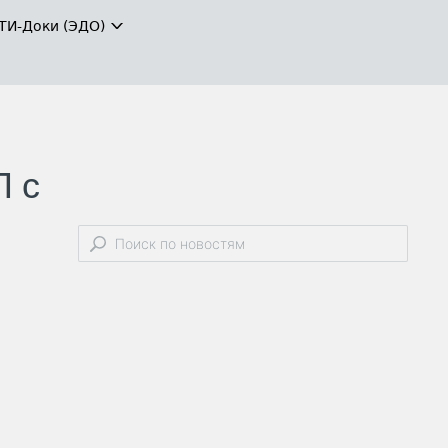
ТИ-Доки (ЭДО)
П с