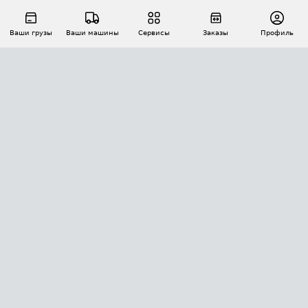
Ваши грузы
Ваши машины
Сервисы
Заказы
Профиль
АВТОМАТИЗАЦИЯ ПЕРЕВОЗОК
Площадки
Заказы
Торги
Тендеры
АТИ-Доки
GPS-мониторинг
АТИ Мессенджер
Цепочки грузов
API ATI.SU
ПОЛЕЗНОЕ
Расчет расстояний
БЕЗОПАСНОСТЬ
Академия ATI.SU
ATI.SU о безопасности
Звезды ATI.SU на вашем сайте
КОНТАКТЫ И ТАРИФЫ
Памятка по проверке контрагентов
Индекс ATI.SU FTL РФ
О системе ATI.SU
Светофор+
Средние ставки
ИНФОРМАЦИЯ
Контактная информация
Страхование