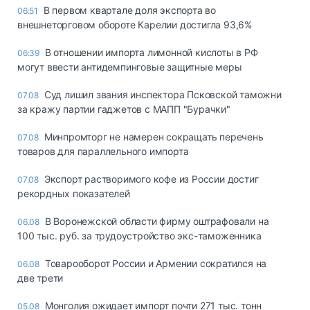
В первом квартале доля экспорта во
06:51
внешнеторговом обороте Карелии достигла 93,6%
В отношении импорта лимонной кислоты в РФ
06:39
могут ввести антидемпинговые защитные меры
Суд лишил звания инспектора Псковской таможни
07.08
за кражу партии гаджетов с МАПП "Бурачки"
Минпромторг не намерен сокращать перечень
07.08
товаров для параллельного импорта
Экспорт растворимого кофе из России достиг
07.08
рекордных показателей
В Воронежской области фирму оштрафовали на
06.08
100 тыс. руб. за трудоустройство экс-таможенника
Товарооборот России и Армении сократился на
06.08
две трети
Монголия ожидает импорт почти 271 тыс. тонн
05.08