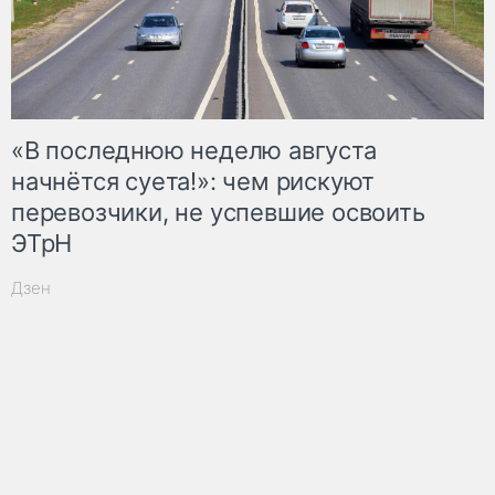
«В последнюю неделю августа
начнётся суета!»: чем рискуют
перевозчики, не успевшие освоить
ЭТрН
Дзен