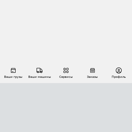
Ваши грузы
Ваши машины
Сервисы
Заказы
Профиль
АВТОМАТИЗАЦИЯ ПЕРЕВОЗОК
Площадки
Заказы
Торги
Тендеры
АТИ-Доки
GPS-мониторинг
АТИ Мессенджер
Цепочки грузов
API ATI.SU