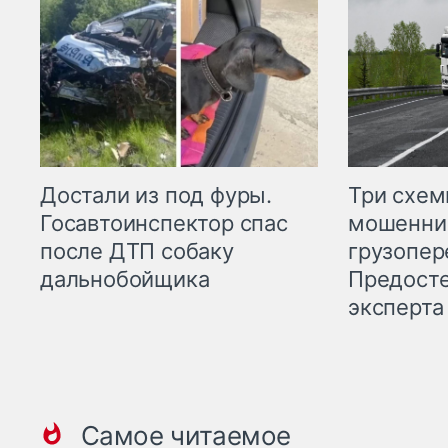
Три схе
Достали из под фуры.
мошенни
Госавтоинспектор спас
грузопер
после ДТП собаку
Предост
дальнобойщика
эксперта
Самое читаемое