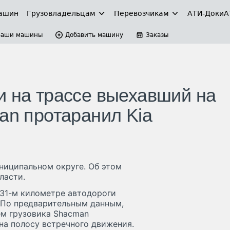
ашин
Грузовладельцам
Перевозчикам
АТИ-Доки
А
Ваши машины
Добавить машину
Заказы
и на трассе выехавший на
an протаранил Kia
ниципальном округе. Об этом
ласти.
431-м километре автодороги
По предварительным данным,
ем грузовика Shacman
на полосу встречного движения.