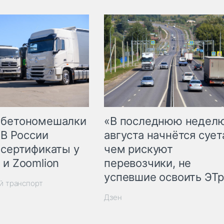
 бетономешалки
«В последнюю недел
 В России
августа начнётся суета
 сертификаты у
чем рискуют
 и Zoomlion
перевозчики, не
успевшие освоить ЭТ
й транспорт
Дзен