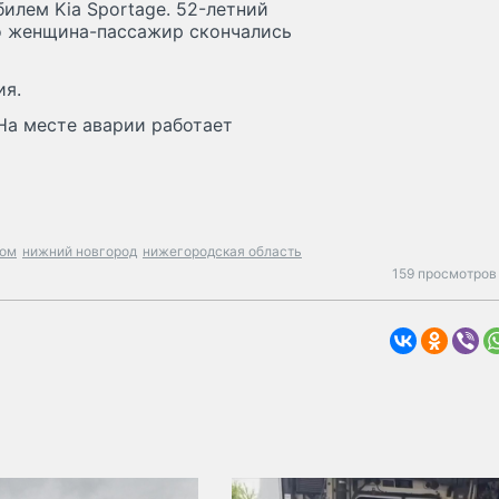
илем Kia Sportage. 52-летний
то женщина-пассажир скончались
ия.
На месте аварии работает
ом
нижний новгород
нижегородская область
159 просмотров 