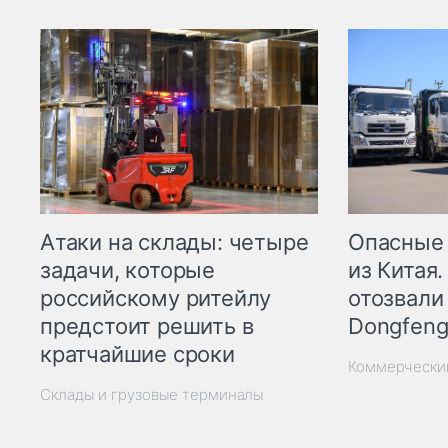
Опасные
Атаки на склады: четыре
из Китая.
задачи, которые
отозвали
российскому ритейлу
Dongfeng
предстоит решить в
кратчайшие сроки
Коммерчески
Склады и грузовые терминалы