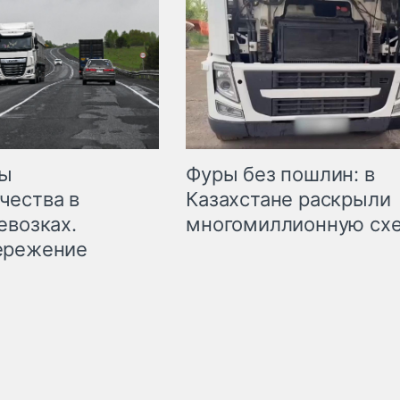
мы
Фуры без пошлин: в
чества в
Казахстане раскрыли
евозках.
многомиллионную сх
ережение