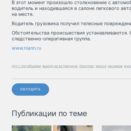
В этот момент произошло столкновение с автомоб
водитель и находившаяся в салоне легкового ав
на месте.
Водитель грузовика получил телесные поврежден
Обстоятельства происшествия устанавливаются. 
следственно-оперативная группа.
www.niann.ru
дтп с погибшими
выезд на встречную
shacman
ряжск
касимов
мур
ОБСУДИТЬ
Публикации по теме