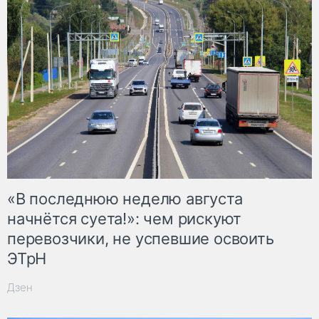
«В последнюю неделю августа
начнётся суета!»: чем рискуют
перевозчики, не успевшие освоить
ЭТрН
Дзен