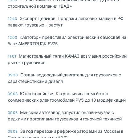
строительной компании «ВАД»
Эксперт Целиков: Продажи легковых машин в РФ
12:40
падают, грузовых - растут
«Автотор» представил электрический самосвал на
12:00
базе AMBERTRUCK EV75
Магистральный тягач КАМАЗ возглавил российский
11:01
рынок грузовиков
Создан водородный двигатель для грузовиков с
09:30
характеристиками дизеля
Южнокорейская Kia увеличила семейство
09.08
коммерческих электромобилей PV5 до 10 модификаций
Минский автозавод запустил онлайн-музей с
09.08
редкими прототипами грузовиков и гоночной техникой
За год перевозки рефрижераторами из Москвы в
09.08
Самару подорожали на 51 %