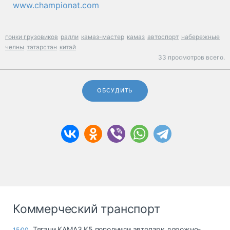
www.championat.com
гонки грузовиков
ралли
камаз-мастер
камаз
автоспорт
набережные
челны
татарстан
китай
33 просмотров всего.
ОБСУДИТЬ
Коммерческий транспорт
Тягачи КАМАЗ К5 пополнили автопарк дорожно-
15:00