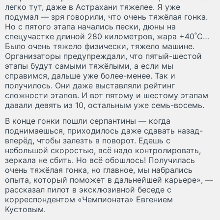
легко тут, даже в Астрахани тяжелее. Я уже
подумал — зря говорили, что очень тяжёлая гонка.
Но с пятого этапа начались пески, дюны на
спецучастке длиной 280 километров, жара +40˚C…
Было очень тяжело физически, тяжело машине.
Организаторы предупреждали, что пятый-шестой
этапы будут самыми тяжёлыми, а если мы
справимся, дальше уже более-менее. Так и
получилось. Они даже выставляли рейтинг
сложности этапов. И вот пятому и шестому этапам
давали девять из 10, остальным уже семь-восемь.
В конце гонки пошли серпантины — когда
поднимаешься, приходилось даже сдавать назад-
вперёд, чтобы залезть в поворот. Едешь с
небольшой скоростью, всё надо контролировать,
зеркала не сбить. Но всё обошлось! Получилась
очень тяжёлая гонка, но главное, мы набрались
опыта, который поможет в дальнейшей карьере», —
рассказал пилот в эксклюзивной беседе с
корреспондентом «Чемпионата» Евгением
Кустовым.