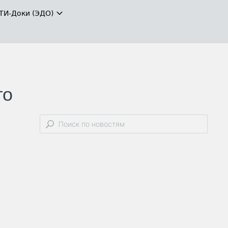
ТИ-Доки (ЭДО)
го