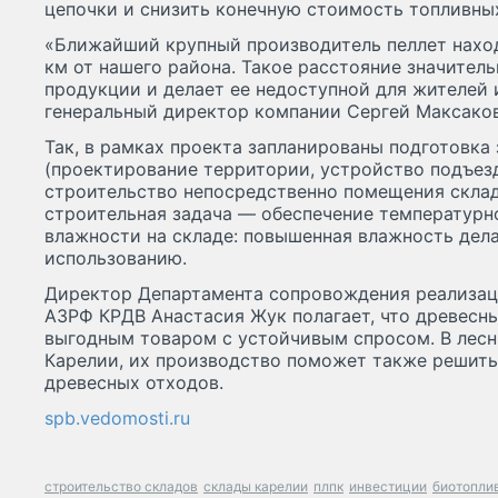
цепочки и снизить конечную стоимость топливных
«Ближайший крупный производитель пеллет наход
км от нашего района. Такое расстояние значител
продукции и делает ее недоступной для жителей 
генеральный директор компании Сергей Максаков
Так, в рамках проекта запланированы подготовка
(проектирование территории, устройство подъезд
строительство непосредственно помещения склад
строительная задача — обеспечение температурн
влажности на складе: повышенная влажность дел
использованию.
Директор Департамента сопровождения реализац
АЗРФ КРДВ Анастасия Жук полагает, что древесны
выгодным товаром с устойчивым спросом. В лесн
Карелии, их производство поможет также решить
древесных отходов.
spb.vedomosti.ru
строительство складов
склады карелии
плпк
инвестиции
биотопли