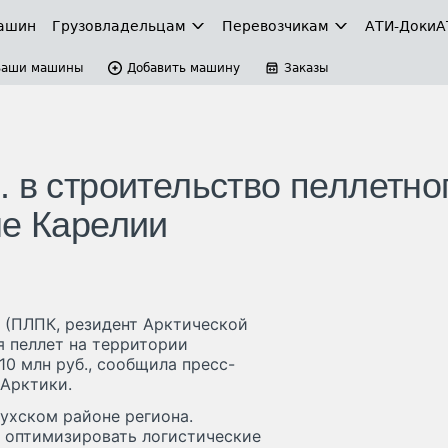
ашин
Грузовладельцам
Перевозчикам
АТИ-Доки
А
Ваши машины
Добавить машину
Заказы
 в строительство пеллетно
не Карелии
 (ПЛПК, резидент Арктической
я пеллет на территории
10 млн руб., сообщила пресс-
 Арктики.
оухском районе региона.
о оптимизировать логистические