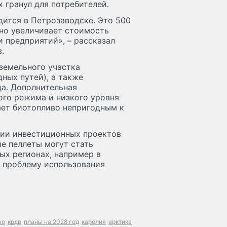
 гранул для потребителей.
ится в Петрозаводске. Это 500
ьно увеличивает стоимость
и предприятий», – рассказал
.
 земельного участка
ных путей), а также
а. Дополнительная
ого режима и низкого уровня
ает биотопливо непригодным к
ии инвестиционных проектов
е пеллеты могут стать
ых регионах, например в
 проблему использования
во
крдв
планы на 2028 год
карелия
арктика