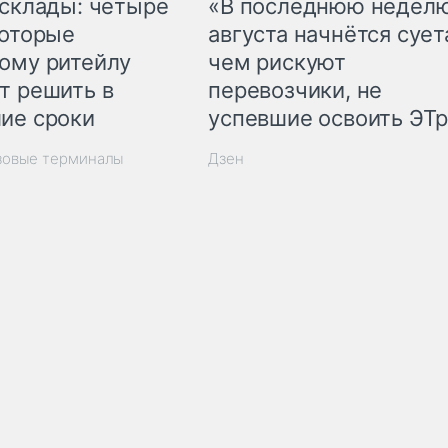
 склады: четыре
«В последнюю недел
которые
августа начнётся суета
ому ритейлу
чем рискуют
т решить в
перевозчики, не
ие сроки
успевшие освоить ЭТ
зовые терминалы
Дзен