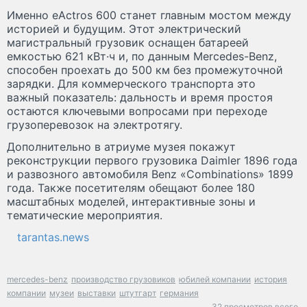
Именно eActros 600 станет главным мостом между
историей и будущим. Этот электрический
магистральный грузовик оснащен батареей
емкостью 621 кВт·ч и, по данным Mercedes-Benz,
способен проехать до 500 км без промежуточной
зарядки. Для коммерческого транспорта это
важный показатель: дальность и время простоя
остаются ключевыми вопросами при переходе
грузоперевозок на электротягу.
Дополнительно в атриуме музея покажут
реконструкции первого грузовика Daimler 1896 года
и развозного автомобиля Benz «Combinations» 1899
года. Также посетителям обещают более 180
масштабных моделей, интерактивные зоны и
тематические мероприятия.
tarantas.news
mercedes-benz
производство грузовиков
юбилей компании
история
компании
музеи
выставки
штутгарт
германия
32 просмотров всего.