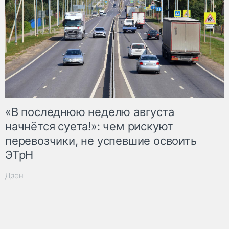
«В последнюю неделю августа
начнётся суета!»: чем рискуют
перевозчики, не успевшие освоить
ЭТрН
Дзен