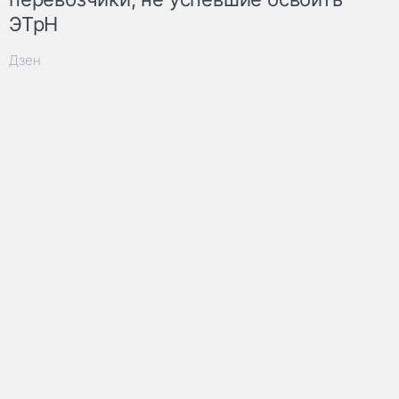
ЭТрН
Дзен