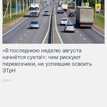
«В последнюю неделю августа
начнётся суета!»: чем рискуют
перевозчики, не успевшие освоить
ЭТрН
Дзен