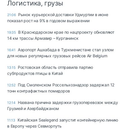
Логистика, грузы
Рынок курьерской доставки Удмуртии в июне
21:06
показал рост на 9% в годовом выражении
В Краснодарском крае по нацпроекту обновляют
19:35
14 км трассы Армавир – Курганинск
Аэропорт Ашхабада в Туркменистане стал узлом
16:41
для новых регулярных грузовых рейсов Air Belgium
Ростовская область отправила партию
13:15
субпродуктов птицы в Китай
Под Смоленском Россельхознадзор задержал 12
12:52
тонн контрафактных помидоров
Названа причина задержки грузоперевозок между
12:14
Грузией и Азербайджаном
Китайская Sealegend запустит контейнерную линию
11:13
в Европу через Севморпуть