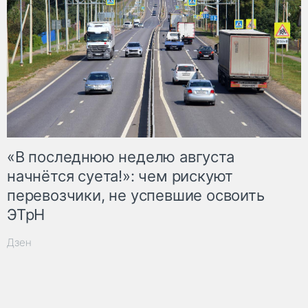
«В последнюю неделю августа
начнётся суета!»: чем рискуют
перевозчики, не успевшие освоить
ЭТрН
Дзен