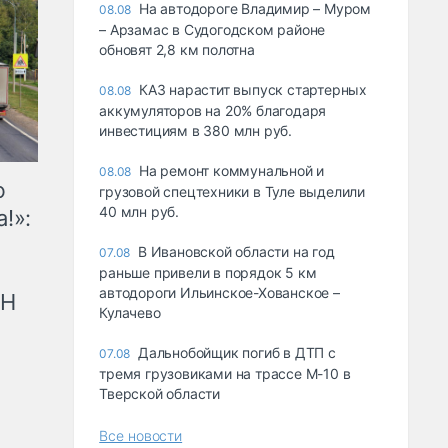
На автодороге Владимир – Муром
08.08
– Арзамас в Судогодском районе
обновят 2,8 км полотна
КАЗ нарастит выпуск стартерных
08.08
аккумуляторов на 20% благодаря
инвестициям в 380 млн руб.
На ремонт коммунальной и
08.08
ю
грузовой спецтехники в Туле выделили
40 млн руб.
!»:
В Ивановской области на год
07.08
раньше привели в порядок 5 км
автодороги Ильинское-Хованское –
рН
Кулачево
Дальнобойщик погиб в ДТП с
07.08
тремя грузовиками на трассе М-10 в
Тверской области
Все новости