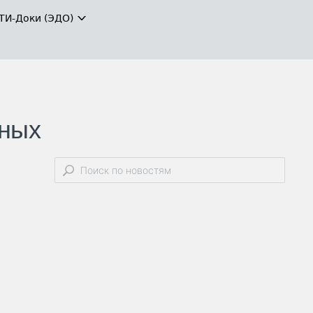
ТИ-Доки (ЭДО)
мных