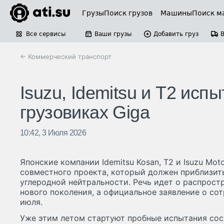
Грузы
Поиск грузов
Машины
Поиск м
Все сервисы
Ваши грузы
Добавить груз
← Коммерческий транспорт
Isuzu, Idemitsu и T2 ис
грузовиках Giga
10:42, 3 Июля 2026
Японские компании Idemitsu Kosan, T2 и Isuzu Mot
совместного проекта, который должен приблизить
углеродной нейтральности. Речь идет о распрост
нового поколения, а официальное заявление о со
июля.
Уже этим летом стартуют пробные испытания сост