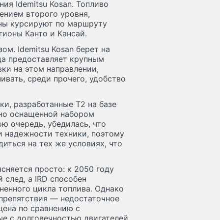
ния Idemitsu Kosan. Топливо
ением второго уровня,
ины курсируют по маршруту
ионы Канто и Кансай.
м. Idemitsu Kosan берет на
ода предоставляет крупным
ки на этом направлении,
ивать, среди прочего, удобство
ки, разработанные T2 на базе
ьно оснащенной набором
ою очередь, убедилась, что
 и надежности техники, поэтому
иться на тех же условиях, что
сняется просто: к 2050 году
 след, а IRD способен
ненного цикла топлива. Однако
 препятствия — недостаточное
цена по сравнению с
ые с долговечностью двигателей