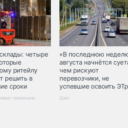
 склады: четыре
«В последнюю недел
которые
августа начнётся суета
ому ритейлу
чем рискуют
т решить в
перевозчики, не
ие сроки
успевшие освоить ЭТ
зовые терминалы
Дзен