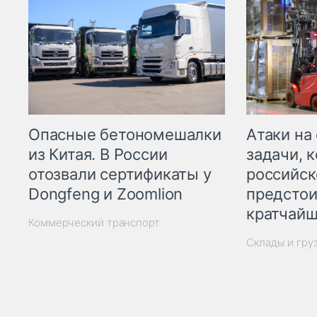
Опасные бетономешалки
Атаки на
из Китая. В России
задачи, 
отозвали сертификаты у
российск
Dongfeng и Zoomlion
предстои
кратчайш
Коммерческий транспорт
Склады и гру