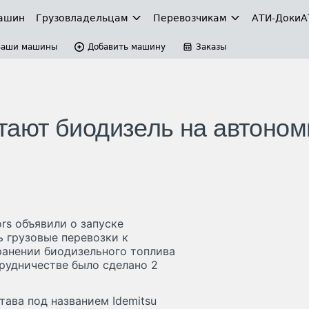
ашин
Грузовладельцам
Перевозчикам
АТИ-Доки
А
Ваши машины
Добавить машину
Заказы
пытают биодизель на автоно
ors объявили о запуске
 грузовые перевозки к
ранении биодизельного топлива
трудничестве было сделано 2
ава под названием Idemitsu