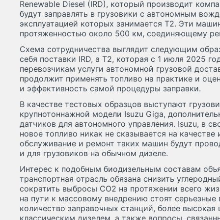
Renewable Diesel (IRD), который производит компа
будут заправлять в грузовики с автономным вожд
эксплуатацией которых занимается T2. Эти маш
протяженностью около 500 км, соединяющему рег
Схема сотрудничества выглядит следующим образо
себя поставки IRD, а T2, которая с 1 июля 2025 г
перевозчикам услуги автономной грузовой достав
продолжит применять топливо на практике и оцен
и эффективность самой процедуры заправки.
В качестве тестовых образцов выступают грузови
крупнотоннажной модели Isuzu Giga, дополнител
датчиков для автономного управления. Isuzu, в св
новое топливо никак не сказывается на качестве
обслуживание и ремонт таких машин будут провод
и для грузовиков на обычном дизеле.
Интерес к подобным биодизельным составам объя
транспортная отрасль обязана снизить углеродный
сократить выбросы CO2 на протяжении всего жиз
на пути к массовому внедрению стоят серьезные
количество заправочных станций, более высокая 
классическим дизелем, а также вопросы, связанн