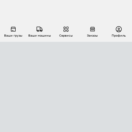
Ваши грузы
Ваши машины
Сервисы
Заказы
Профиль
АВТОМАТИЗАЦИЯ ПЕРЕВОЗОК
Площадки
Заказы
Торги
Тендеры
АТИ-Доки
GPS-мониторинг
АТИ Мессенджер
Цепочки грузов
API ATI.SU
ПОЛЕЗНОЕ
Расчет расстояний
БЕЗОПАСНОСТЬ
Академия ATI.SU
ATI.SU о безопасности
Звезды ATI.SU на вашем сайте