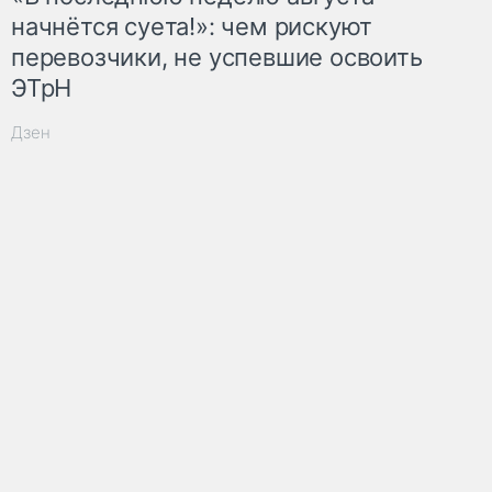
начнётся суета!»: чем рискуют
перевозчики, не успевшие освоить
ЭТрН
Дзен