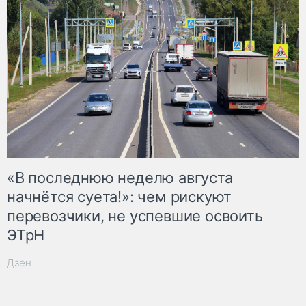
«В последнюю неделю августа
начнётся суета!»: чем рискуют
перевозчики, не успевшие освоить
ЭТрН
Дзен