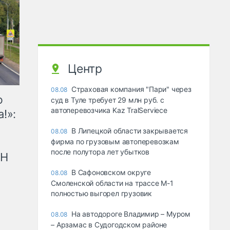
Центр
Страховая компания "Пари" через
08.08
ю
суд в Туле требует 29 млн руб. с
автоперевозчика Kaz TralServiece
!»:
В Липецкой области закрывается
08.08
фирма по грузовым автоперевозкам
после полутора лет убытков
рН
В Сафоновском округе
08.08
Смоленской области на трассе М-1
полностью выгорел грузовик
На автодороге Владимир – Муром
08.08
– Арзамас в Судогодском районе