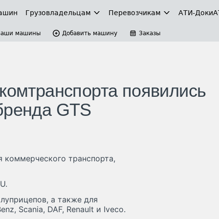
ашин
Грузовладельцам
Перевозчикам
АТИ-Доки
А
Ваши машины
Добавить машину
Заказы
 комтранспорта появились
 бренда GTS
я коммерческого транспорта,
U.
луприцепов, а также для
, Scania, DAF, Renault и Iveco.