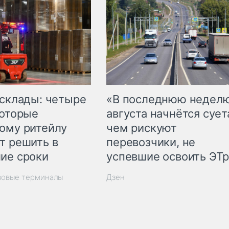
 склады: четыре
«В последнюю недел
которые
августа начнётся суета
ому ритейлу
чем рискуют
т решить в
перевозчики, не
ие сроки
успевшие освоить ЭТ
зовые терминалы
Дзен