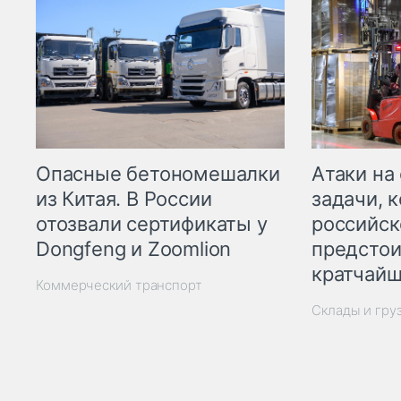
Опасные бетономешалки
Атаки на
из Китая. В России
задачи, 
отозвали сертификаты у
российск
Dongfeng и Zoomlion
предстои
кратчайш
Коммерческий транспорт
Склады и гру