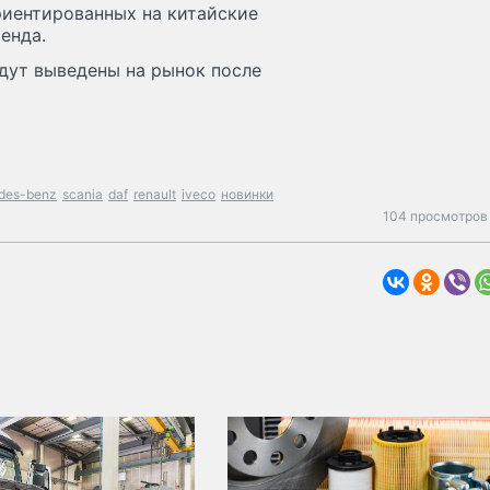
риентированных на китайские
енда.
будут выведены на рынок после
des-benz
scania
daf
renault
iveco
новинки
104 просмотров 