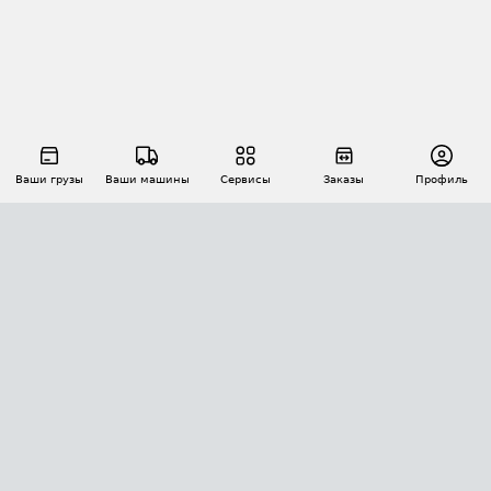
Ваши грузы
Ваши машины
Сервисы
Заказы
Профиль
АВТОМАТИЗАЦИЯ ПЕРЕВОЗОК
Площадки
Заказы
Торги
Тендеры
АТИ-Доки
GPS-мониторинг
АТИ Мессенджер
Цепочки грузов
API ATI.SU
ПОЛЕЗНОЕ
Расчет расстояний
БЕЗОПАСНОСТЬ