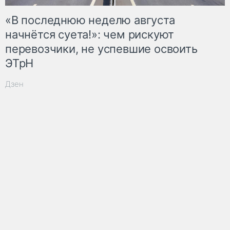
«В последнюю неделю августа
начнётся суета!»: чем рискуют
перевозчики, не успевшие освоить
ЭТрН
Дзен