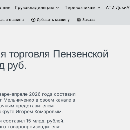
ашин
Грузовладельцам
Перевозчикам
АТИ-Доки
А
Ваши машины
Добавить машину
Заказы
я торговля Пензенской
д руб.
варе-апреле 2026 года составил
г Мельниченко в своем канале в
мочным представителем
округе Игорем Комаровым.
 составил 15 млрд. рублей.
ого товаропроизводителя: