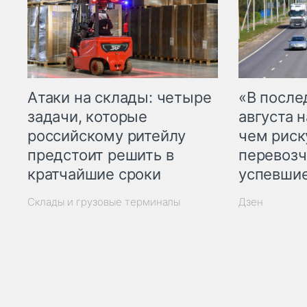
Атаки на склады: четыре
«В посл
задачи, которые
августа н
российскому ритейлу
чем рис
предстоит решить в
перевозч
кратчайшие сроки
успевшие
Склады и грузовые терминалы
Дзен