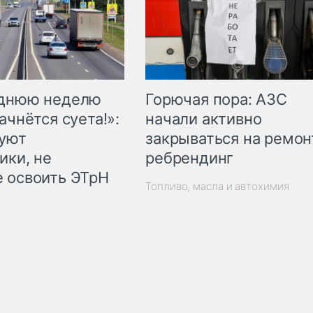
Горючая пора: АЗС
еднюю неделю
начали активно
ачнётся суета!»:
закрываться на ремон
куют
ребрендинг
ики, не
 освоить ЭТрН
Топливо, масла и автохимия