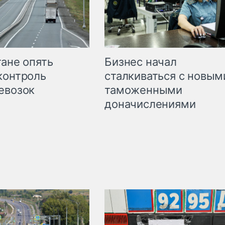
Бизнес начал
тане опять
сталкиваться с новым
контроль
таможенными
евозок
доначислениями