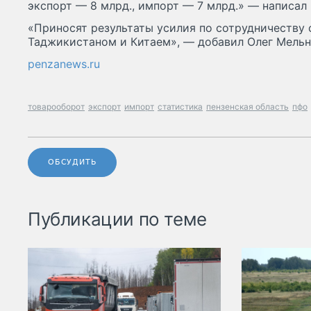
экспорт — 8 млрд., импорт — 7 млрд.» — написал 
«Приносят результаты усилия по сотрудничеству 
Таджикистаном и Китаем», — добавил Олег Мельн
penzanews.ru
товарооборот
экспорт
импорт
статистика
пензенская область
пфо
ОБСУДИТЬ
Публикации по теме