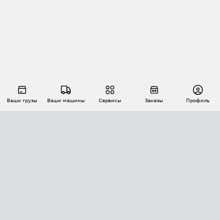
Ваши грузы
Ваши машины
Сервисы
Заказы
Профиль
АВТОМАТИЗАЦИЯ ПЕРЕВОЗОК
Площадки
Заказы
Торги
Тендеры
АТИ-Доки
GPS-мониторинг
АТИ Мессенджер
Цепочки грузов
API ATI.SU
ПОЛЕЗНОЕ