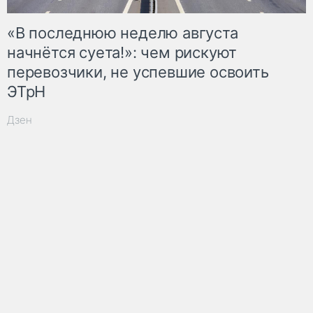
«В последнюю неделю августа
начнётся суета!»: чем рискуют
перевозчики, не успевшие освоить
ЭТрН
Дзен