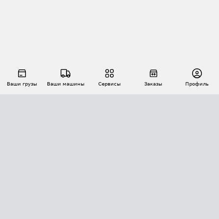
Ваши грузы
Ваши машины
Сервисы
Заказы
Профиль
АВТОМАТИЗАЦИЯ ПЕРЕВОЗОК
Площадки
Заказы
Торги
Тендеры
АТИ-Доки
GPS-мониторинг
АТИ Мессенджер
Цепочки грузов
API ATI.SU
ПОЛЕЗНОЕ
Расчет расстояний