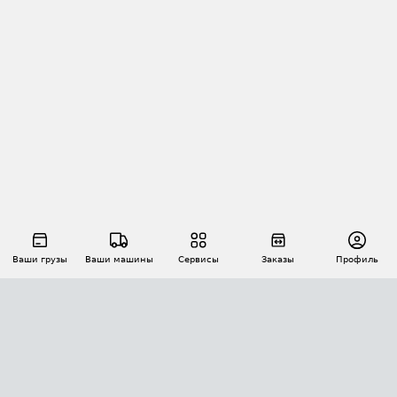
Ваши грузы
Ваши машины
Сервисы
Заказы
Профиль
АВТОМАТИЗАЦИЯ ПЕРЕВОЗОК
Площадки
Заказы
Торги
Тендеры
АТИ-Доки