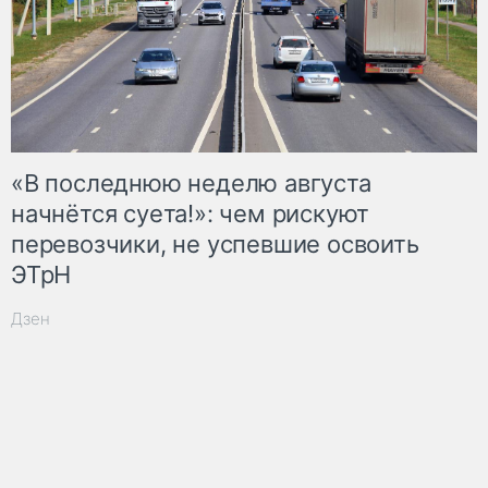
«В последнюю неделю августа
начнётся суета!»: чем рискуют
перевозчики, не успевшие освоить
ЭТрН
Дзен