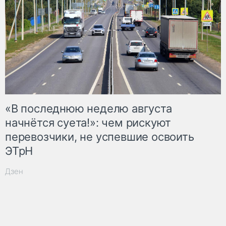
«В последнюю неделю августа
начнётся суета!»: чем рискуют
перевозчики, не успевшие освоить
ЭТрН
Дзен