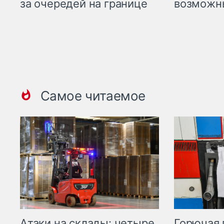
возможн
за очередей на границе
Самое читаемое
Горючая 
Атаки на склады: четыре