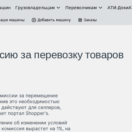
ашин
Грузовладельцам
Перевозчикам
АТИ-Доки
А
Ваши машины
Добавить машину
Заказы
ссию за перевозку товаров
омиссии за перемещение
снив это необходимостью
действуют для селлеров,
т портал Shopper's.
ление об изменении условий
 комиссия вырастет на 1%, на