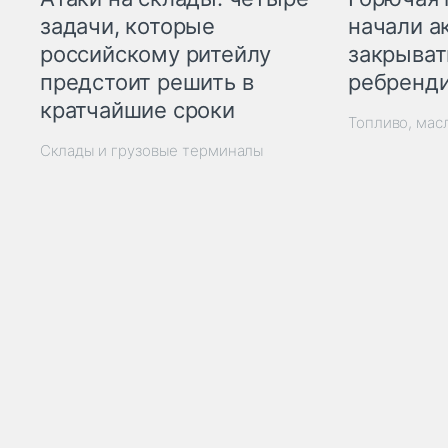
начали а
задачи, которые
закрыват
российскому ритейлу
ребренд
предстоит решить в
кратчайшие сроки
Топливо, мас
Склады и грузовые терминалы