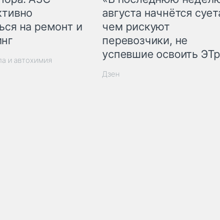
ктивно
августа начнётся суета
ься на ремонт и
чем рискуют
инг
перевозчики, не
успевшие освоить ЭТ
ла и автохимия
Дзен