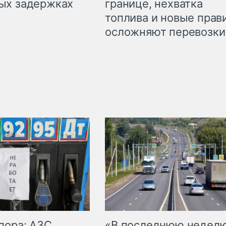
границе, нехватка
ых задержках
топлива и новые прав
осложняют перевозки
пора: АЗС
«В последнюю недел