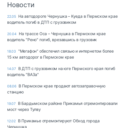
Логистика, грузы
Новости
Негабаритные и
На автодороге Чернушка – Куеда в Пермском крае
22.05
опасные грузы
водитель погиб в ДТП с грузовиком
Безопасность и
страхование
На трассе Оса – Чернушка в Пермском крае
20.04
водитель "Рено" погиб, врезавшись в грузовик
Таможня и ВЭД
"Мегафон" обеспечил связью и интернетом более
18.03
Склады и
15 км автодорог в Пермском крае
грузовые
терминалы
В ДТП с грузовиком на юге Пермского края погиб
14.07
Коммерческий
водитель "ВАЗа"
транспорт
В Пермском крае продают автозаправочную
08.06
Спецтехника
станцию
Автосервис,
В Бардымском районе Прикамья отремонтировали
19.07
запчасти, шины
мост через Тулву
Топливо, масла и
Дзен
автохимия
В Прикамье отремонтируют Обход города
12.02
Чернушка