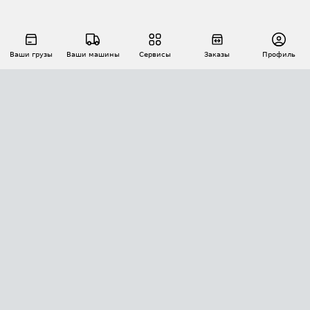
Ваши грузы
Ваши машины
Сервисы
Заказы
Профиль
АВТОМАТИЗАЦИЯ ПЕРЕВОЗОК
Площадки
Заказы
Торги
Тендеры
АТИ-Доки
GPS-мониторинг
АТИ Мессенджер
Цепочки грузов
API ATI.SU
ПОЛЕЗНОЕ
Расчет расстояний
БЕЗОПАСНОСТЬ
Академия ATI.SU
ATI.SU о безопасности
Звезды ATI.SU на вашем сайте
КОНТАКТЫ И ТАРИФЫ
Памятка по проверке контрагентов
Индекс ATI.SU FTL РФ
О системе ATI.SU