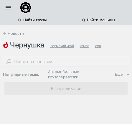
Найти грузы
Найти машины
← Новости
чернушка
пермский край
камаз
оса
Автомобильные
Популярные темы:
Ещё
грузоперевозки
Региональная
Все публикации
логистика
ЭДО, ИТ в
логистике
Дороги,
инфраструктура