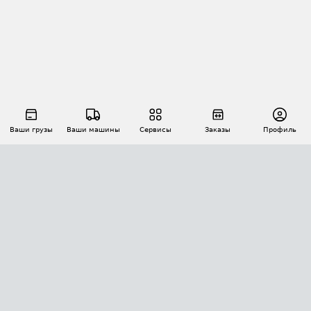
Ваши грузы
Ваши машины
Сервисы
Заказы
Профиль
АВТОМАТИЗАЦИЯ ПЕРЕВОЗОК
Площадки
Заказы
Торги
Тендеры
АТИ-Доки
GPS-мониторинг
АТИ Мессенджер
Цепочки грузов
API ATI.SU
ПОЛЕЗНОЕ