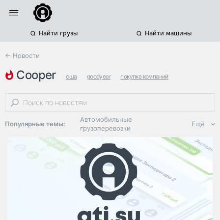
Найти грузы
Найти машины
← Новости
cooper
сша
goodyear
покупка компаний
Автомобильные
Популярные темы:
Ещё
грузоперевозки
Региональная
логистика
ЭДО, ИТ в
логистике
Дороги,
инфраструктура