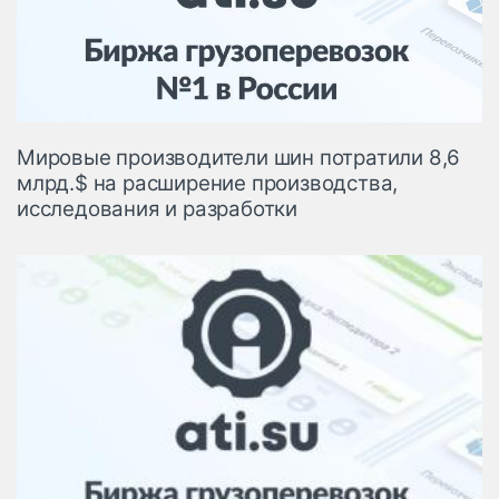
Логистика, грузы
Негабаритные и
опасные грузы
Безопасность и
страхование
Мировые производители шин потратили 8,6
Таможня и ВЭД
млрд.$ на расширение производства,
исследования и разработки
Склады и
грузовые
терминалы
Коммерческий
транспорт
Спецтехника
Автосервис,
запчасти, шины
Топливо, масла и
Дзен
автохимия