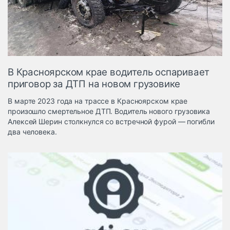
Логистика, грузы
Негабаритные и
опасные грузы
Безопасность и
страхование
В Красноярском крае водитель оспаривает
Таможня и ВЭД
приговор за ДТП на новом грузовике
Склады и
В марте 2023 года на трассе в Красноярском крае
грузовые
произошло смертельное ДТП. Водитель нового грузовика
терминалы
Алексей Шерин столкнулся со встречной фурой — погибли
Коммерческий
два человека.
транспорт
Спецтехника
Автосервис,
запчасти, шины
Топливо, масла и
Дзен
автохимия