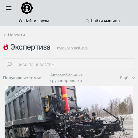
Найти грузы
Найти машины
← Новости
экспертиза
красноярский край
международные автоперевозки
разрешения на грузоперевозки
Автомобильные
Популярные темы:
Ещё
грузоперевозки
Региональная
логистика
ЭДО, ИТ в
логистике
Дороги,
инфраструктура