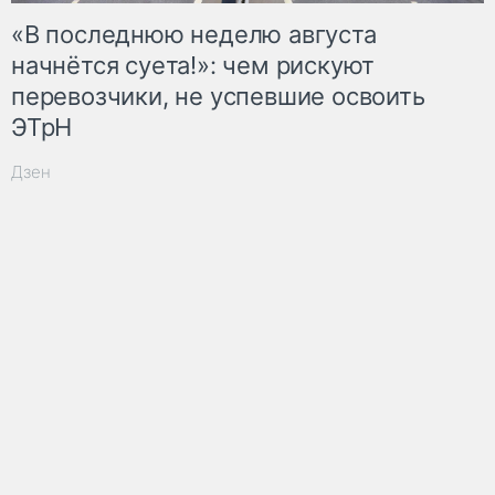
«В последнюю неделю августа
начнётся суета!»: чем рискуют
перевозчики, не успевшие освоить
ЭТрН
Дзен