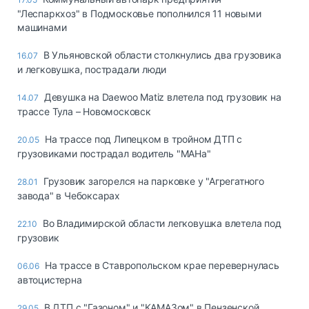
"Леспаркхоз" в Подмосковье пополнился 11 новыми
машинами
В Ульяновской области столкнулись два грузовика
16.07
и легковушка, пострадали люди
Девушка на Daewoo Matiz влетела под грузовик на
14.07
трассе Тула – Новомосковск
На трассе под Липецком в тройном ДТП с
20.05
грузовиками пострадал водитель "МАНа"
Грузовик загорелся на парковке у "Агрегатного
28.01
завода" в Чебоксарах
Во Владимирской области легковушка влетела под
22.10
грузовик
На трассе в Ставропольском крае перевернулась
06.06
автоцистерна
В ДТП с "Газоном" и "КАМАЗом" в Пензенской
29.05