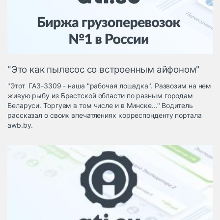
Логистика, грузы
Негабаритные и
опасные грузы
Безопасность и
страхование
"Это как пылесос со встроенным айфоном"
Таможня и ВЭД
"Этот ГАЗ-3309 - наша "рабочая лошадка". Развозим на нем
Склады и
живую рыбу из Брестской области по разным городам
грузовые
Беларуси. Торгуем в том числе и в Минске..." Водитель
терминалы
рассказал о своих впечатлениях корреспонденту портала
Коммерческий
awb.by.
транспорт
Спецтехника
Автосервис,
запчасти, шины
Топливо, масла и
Дзен
автохимия