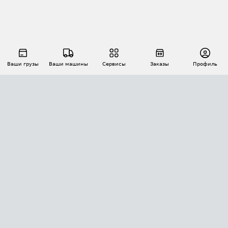
Ваши грузы
Ваши машины
Сервисы
Заказы
Профиль
АВТОМАТИЗАЦИЯ ПЕРЕВОЗОК
Площадки
Заказы
Торги
Тендеры
АТИ-Доки
GPS-мониторинг
АТИ Мессенджер
Цепочки грузов
API ATI.SU
ПОЛЕЗНОЕ
Расчет расстояний
БЕЗОПАСНОСТЬ
Академия ATI.SU
ATI.SU о безопасности