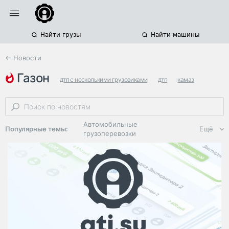
Найти грузы
Найти машины
← Новости
газон
дтп с несколькими грузовиками
дтп
камаз
Автомобильные
Популярные темы:
Ещё
грузоперевозки
Региональная
логистика
ЭДО, ИТ в
логистике
Дороги,
инфраструктура