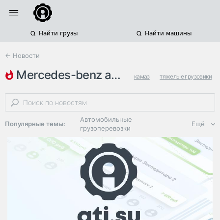
Найти грузы
Найти машины
← Новости
mercedes-benz axor
камаз
тяжелые грузовики
тягачи
Автомобильные
Популярные темы:
Ещё
грузоперевозки
Региональная
логистика
ЭДО, ИТ в
логистике
Дороги,
инфраструктура