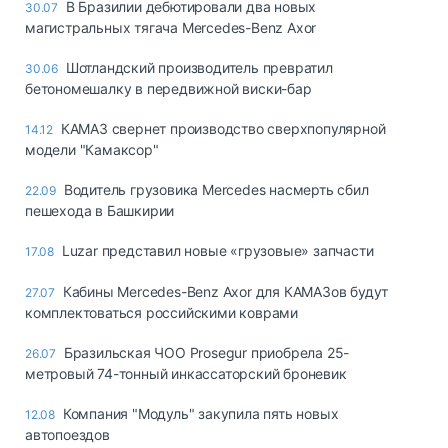
В Бразилии дебютировали два новых
30.07
магистральных тягача Mercedes-Benz Axor
Шотландский производитель превратил
30.06
бетономешалку в передвижной виски-бар
КАМАЗ свернет производство сверхпопулярной
14.12
модели "Камаксор"
Водитель грузовика Mercedes насмерть сбил
22.09
пешехода в Башкирии
Luzar представил новые «грузовые» запчасти
17.08
Кабины Mercedes-Benz Axor для КАМАЗов будут
27.07
комплектоваться российскими коврами
Бразильская ЧОО Prosegur приобрела 25-
26.07
метровый 74-тонный инкассаторский броневик
Компания "Модуль" закупила пять новых
12.08
автопоездов