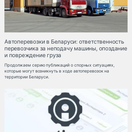
Логистика, грузы
Негабаритные и
опасные грузы
Безопасность и
страхование
Автоперевозки в Беларуси: ответственность
Таможня и ВЭД
перевозчика за неподачу машины, опоздание
и повреждение груза
Склады и
грузовые
Продолжаем серию публикаций о спорных ситуациях,
терминалы
которые могут возникнуть в ходе автоперевозок на
Коммерческий
территории Беларуси.
транспорт
Спецтехника
Автосервис,
запчасти, шины
Топливо, масла и
Дзен
автохимия