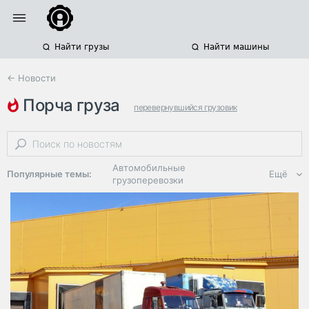
Найти грузы
Найти машины
← Новости
порча груза
перевернувшийся грузовик
возмещение ущерба
страхование грузов
Автомобильные
Популярные темы:
Ещё
грузоперевозки
Региональная
логистика
ЭДО, ИТ в
логистике
Дороги,
инфраструктура