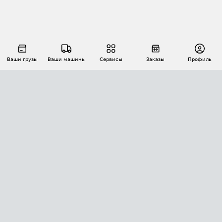
Ваши грузы
Ваши машины
Сервисы
Заказы
Профиль
АВТОМАТИЗАЦИЯ ПЕРЕВОЗОК
Площадки
Заказы
Торги
Тендеры
АТИ-Доки
GPS-мониторинг
АТИ Мессенджер
Цепочки грузов
API ATI.SU
ПОЛЕЗНОЕ
Расчет расстояний
БЕЗОПАСНОСТЬ
Академия ATI.SU
ATI.SU о безопасности
Звезды ATI.SU на вашем сайте