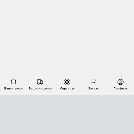
Ваши грузы
Ваши машины
Сервисы
Заказы
Профиль
АВТОМАТИЗАЦИЯ ПЕРЕВОЗОК
Площадки
Заказы
Торги
Тендеры
АТИ-Доки