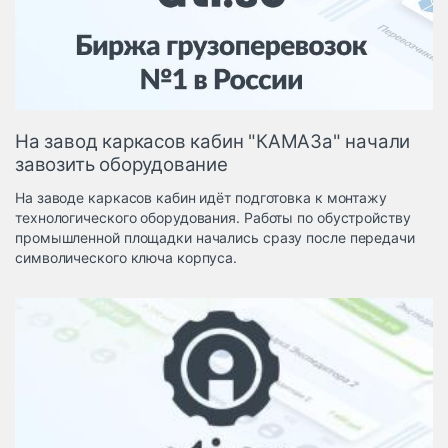
Логистика, грузы
Негабаритные и
опасные грузы
Безопасность и
страхование
На завод каркасов кабин "КАМАЗа" начали
Таможня и ВЭД
завозить оборудование
Склады и
На заводе каркасов кабин идёт подготовка к монтажу
грузовые
технологического оборудования. Работы по обустройству
терминалы
промышленной площадки начались сразу после передачи
Коммерческий
символического ключа корпуса.
транспорт
Спецтехника
Автосервис,
запчасти, шины
Топливо, масла и
Дзен
автохимия