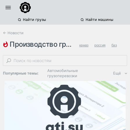
Найти грузы
Найти машины
← Новости
производство грузовых машин в…
камаз
россия
баз
Автомобильные
Популярные темы:
Ещё
грузоперевозки
Региональная
логистика
ЭДО, ИТ в
логистике
Дороги,
инфраструктура