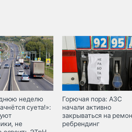
Горючая пора: АЗС
еднюю неделю
начали активно
ачнётся суета!»:
закрываться на ремон
куют
ребрендинг
ики, не