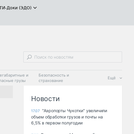
ТИ-Доки (ЭДО)
егабаритные и
Безопасность и
Ещё
пасные грузы
страхование
 масла и
Дзен
ия
Новости
"Аэропорты Чукотки" увеличили
17.07
объем обработки грузов и почты на
6,5% в первом полугодии