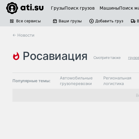
Грузы
Поиск грузов
Машины
Поиск м
Все сервисы
Ваши грузы
Добавить груз
← Новости
росавиация
Смотрите также
грузо
Автомобильные
Региональная
Популярные темы:
грузоперевозки
логистика
Склады и
В
Таможня и ВЭД
грузовые
терминалы