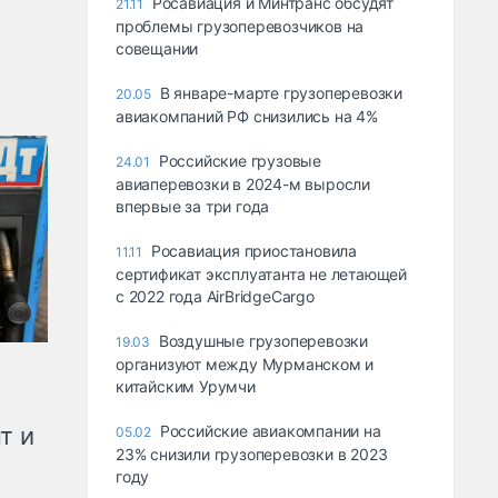
Росавиация и Минтранс обсудят
21.11
проблемы грузоперевозчиков на
совещании
В январе-марте грузоперевозки
20.05
авиакомпаний РФ снизились на 4%
Российские грузовые
24.01
авиаперевозки в 2024-м выросли
впервые за три года
Росавиация приостановила
11.11
сертификат эксплуатанта не летающей
с 2022 года AirBridgeCargo
Воздушные грузоперевозки
19.03
организуют между Мурманском и
китайским Урумчи
Российские авиакомпании на
т и
05.02
23% снизили грузоперевозки в 2023
году