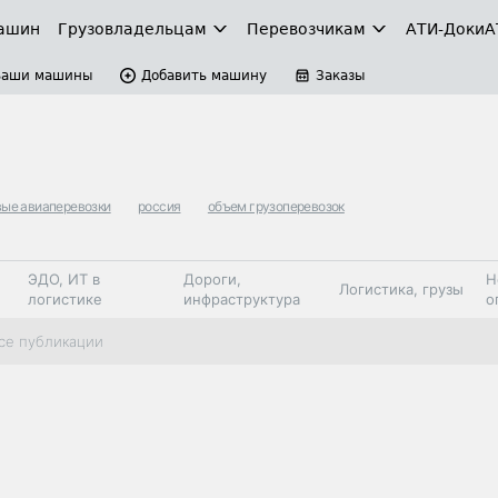
ашин
Грузовладельцам
Перевозчикам
АТИ-Доки
А
Ваши машины
Добавить машину
Заказы
вые авиаперевозки
россия
объем грузоперевозок
ЭДО, ИТ в
Дороги,
Н
Логистика, грузы
логистике
инфраструктура
о
Коммерческий
Автосервис,
Топливо,
се публикации
Спецтехника
транспорт
запчасти, шины
автохим