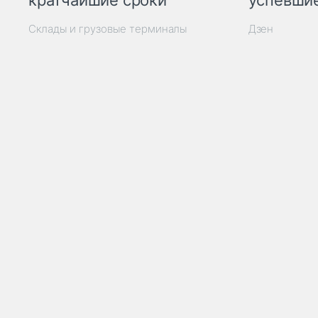
кратчайшие сроки
успевшие
Склады и грузовые терминалы
Дзен