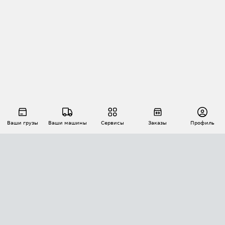
Ваши грузы
Ваши машины
Сервисы
Заказы
Профиль
АВТОМАТИЗАЦИЯ ПЕРЕВОЗОК
Площадки
Заказы
Торги
Тендеры
АТИ-Доки
GPS-мониторинг
АТИ Мессенджер
Цепочки грузов
API ATI.SU