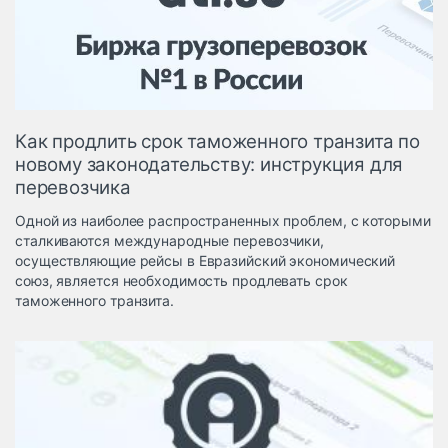
Логистика, грузы
Негабаритные и
опасные грузы
Безопасность и
страхование
Как продлить срок таможенного транзита по
Таможня и ВЭД
новому законодательству: инструкция для
перевозчика
Склады и
грузовые
Одной из наиболее распространенных проблем, с которыми
терминалы
сталкиваются международные перевозчики,
Коммерческий
осуществляющие рейсы в Евразийский экономический
транспорт
союз, является необходимость продлевать срок
таможенного транзита.
Спецтехника
Автосервис,
запчасти, шины
Топливо, масла и
Дзен
автохимия