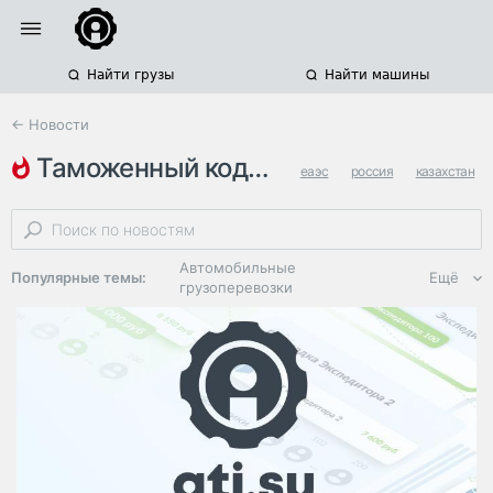
Найти грузы
Найти машины
← Новости
таможенный кодекс
еаэс
россия
казахстан
Автомобильные
Популярные темы:
Ещё
грузоперевозки
Региональная
логистика
ЭДО, ИТ в
логистике
Дороги,
инфраструктура