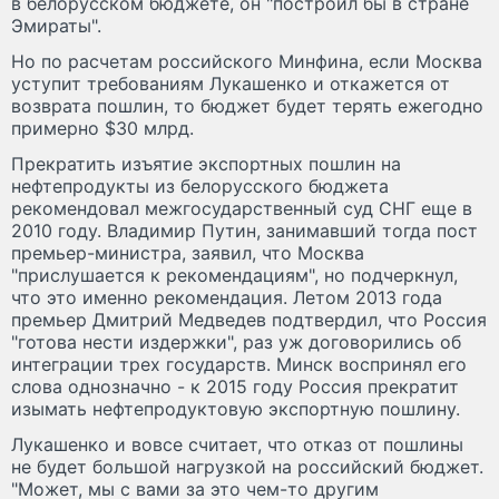
в белорусском бюджете, он "построил бы в стране
Эмираты".
Но по расчетам российского Минфина, если Москва
уступит требованиям Лукашенко и откажется от
возврата пошлин, то бюджет будет терять ежегодно
примерно $30 млрд.
Прекратить изъятие экспортных пошлин на
нефтепродукты из белорусского бюджета
рекомендовал межгосударственный суд СНГ еще в
2010 году. Владимир Путин, занимавший тогда пост
премьер-министра, заявил, что Москва
"прислушается к рекомендациям", но подчеркнул,
что это именно рекомендация. Летом 2013 года
премьер Дмитрий Медведев подтвердил, что Россия
"готова нести издержки", раз уж договорились об
интеграции трех государств. Минск воспринял его
слова однозначно - к 2015 году Россия прекратит
изымать нефтепродуктовую экспортную пошлину.
Лукашенко и вовсе считает, что отказ от пошлины
не будет большой нагрузкой на российский бюджет.
"Может, мы с вами за это чем-то другим