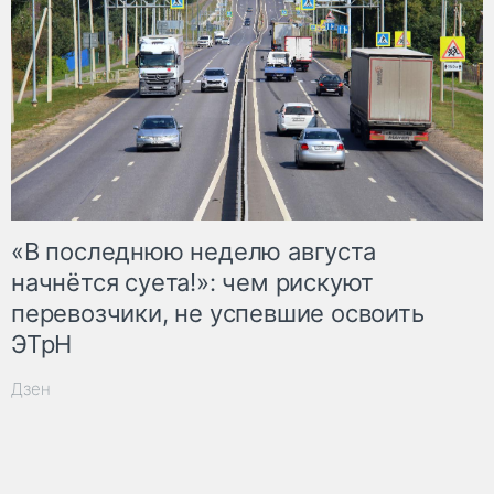
«В последнюю неделю августа
начнётся суета!»: чем рискуют
перевозчики, не успевшие освоить
ЭТрН
Дзен