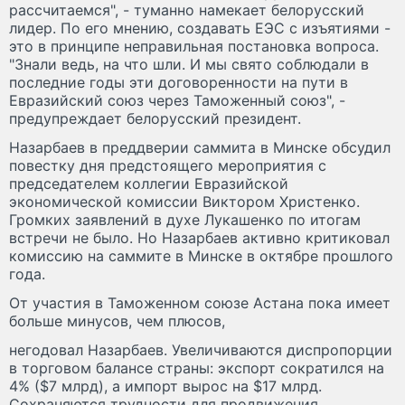
рассчитаемся", - туманно намекает белорусский
лидер. По его мнению, создавать ЕЭС с изъятиями -
это в принципе неправильная постановка вопроса.
"Знали ведь, на что шли. И мы свято соблюдали в
последние годы эти договоренности на пути в
Евразийский союз через Таможенный союз", -
предупреждает белорусский президент.
Назарбаев в преддверии саммита в Минске обсудил
повестку дня предстоящего мероприятия с
председателем коллегии Евразийской
экономической комиссии Виктором Христенко.
Громких заявлений в духе Лукашенко по итогам
встречи не было. Но Назарбаев активно критиковал
комиссию на саммите в Минске в октябре прошлого
года.
От участия в Таможенном союзе Астана пока имеет
больше минусов, чем плюсов,
негодовал Назарбаев. Увеличиваются диспропорции
в торговом балансе страны: экспорт сократился на
4% ($7 млрд), а импорт вырос на $17 млрд.
Сохраняются трудности для продвижения