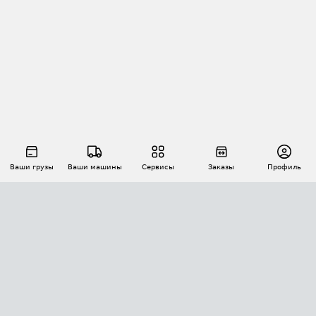
Ваши грузы
Ваши машины
Сервисы
Заказы
Профиль
АВТОМАТИЗАЦИЯ ПЕРЕВОЗОК
Площадки
Заказы
Торги
Тендеры
АТИ-Доки
GPS-мониторинг
АТИ Мессенджер
Цепочки грузов
API ATI.SU