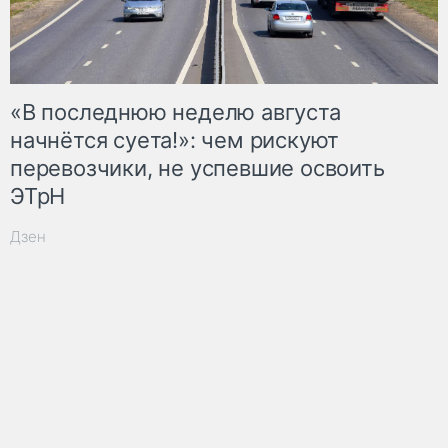
«В последнюю неделю августа
начнётся суета!»: чем рискуют
перевозчики, не успевшие освоить
ЭТрН
Дзен