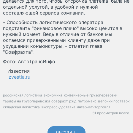
делается для того, чтобы отсрочка платежа была не
отдельной услугой, а удобной и нужной
составляющей сервиса компании.
- Способность логистического оператора
подставить "финансовое плечо" высоко ценится в
нужный момент. Ведь в отличие от банков мы
остаемся приверженными клиенту даже при
ухудшении конъюнктуры, - отметил глава
"Совфрахта".
Фото: АвтоТрансИнфо
Известия
izvestia.ru
российская логистика
экономика
контейнерные грузоперевозки
тарифы на грузоперевозки
совфрахт
ржд
петромакс
цепочки поставок
складская логистика
экспресс-доставка
интернет-торговля
51 просмотров всего.
ОБСУДИТЬ