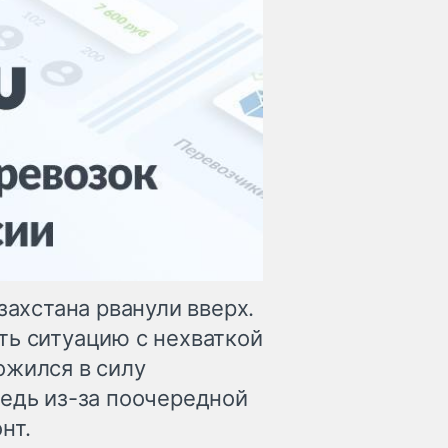
захстана рванули вверх.
ть ситуацию с нехваткой
ожился в силу
редь из-за поочередной
нт.