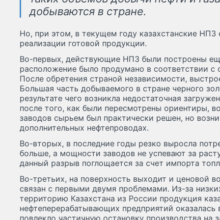
добываются в стране.
Но, при этом, в текущем году казахстанские НПЗ
реализации готовой продукции.
Во-первых, действующие НПЗ были построены еще
расположение было продумано в соответствии с 
После обретения страной независимости, выстрое
Большая часть добываемого в стране черного золо
результате чего возникла недостаточная загруже
после того, как были пересмотрены ориентиры, в
заводов сырьем был практически решен, но возни
дополнительных нефтепроводах.
Во-вторых, в последние годы резко выросла потр
больше, а мощности заводов не успевают за раст
данный разрыв поглощается за счет импорта топл
Во-третьих, на поверхность выходит и ценовой в
связан с первыми двумя проблемами. Из-за низких
территорию Казахстана из России продукция каз
нефтеперерабатывающих предприятий оказалась в
повлекло частичную остановку производства на з