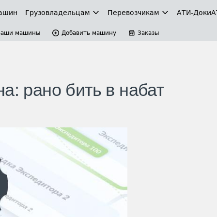
ашин
Грузовладельцам
Перевозчикам
АТИ-Доки
А
Ваши машины
Добавить машину
Заказы
а: рано бить в набат