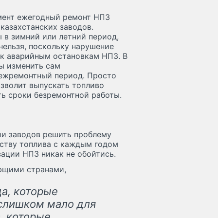
мент ежегодный ремонт НПЗ
казахстанских заводов.
 в зимний или летний период,
нельзя, поскольку нарушение
к аварийным остановкам НПЗ. В
бы изменить сам
межремонтный период. Просто
озволит выпускать топливо
ть сроки безремонтной работы.
ции заводов решить проблему
еству топлива с каждым годом
зации НПЗ никак не обойтись.
ющими странами,
а, которые
 слишком мало для
, которые