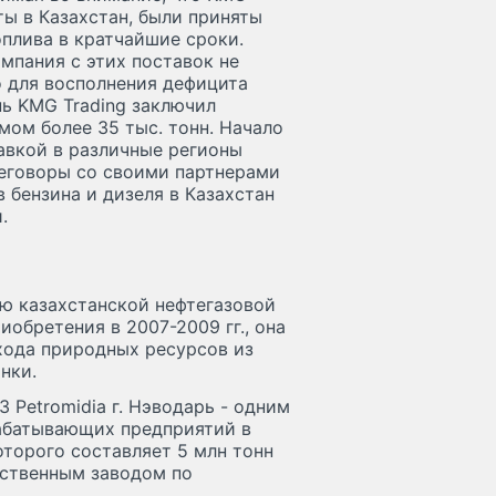
ты в Казахстан, были приняты
плива в кратчайшие сроки.
омпания с этих поставок не
 для восполнения дефицита
нь KMG Trading заключил
мом более 35 тыс. тонн. Начало
авкой в различные регионы
реговоры со своими партнерами
бензина и дизеля в Казахстан
.
ью казахстанской нефтегазовой
обретения в 2007-2009 гг., она
хода природных ресурсов из
нки.
 Petromidia г. Нэводарь - одним
абатывающих предприятий в
торого составляет 5 млн тонн
инственным заводом по