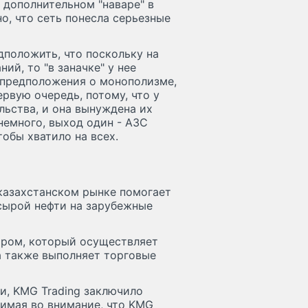
 дополнительном "наваре" в
о, что сеть понесла серьезные
дположить, что поскольку на
й, то "в заначке" у нее
 предположения о монополизме,
рвую очередь, потому, что у
льства, и она вынуждена их
 немного, выход один - АЗС
тобы хватило на всех.
 казахстанском рынке помогает
сырой нефти на зарубежные
ором, который осуществляет
а также выполняет торговые
и, KMG Trading заключило
нимая во внимание, что KMG