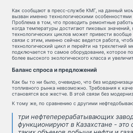
Как сообщают в пресс-службе КМГ, на данный мо
вызван именно технологическими особенностями 
Проблема в том, что проводить ремонтные работы
когда температуры достигают пиковых значений, 
технологических циклов может привести вообще 
связи с этим, именно сейчас ведется работа, что
технологический цикл и перейти на трехлетний 
подключается то самое оборудование, которое п
более высокого экологического класса и увеличи
Баланс спроса и предложений
Как бы то ни было, очевидно, что без модерниза
топливного рынка невозможно. Требования к кач
становятся все жестче. В этой связи без модерни
К тому же, по сравнению с другими нефтедобыва
три нефтеперерабатывающих завод
функционируют в Казахстане - это
таких объемов добычи нефти и газа