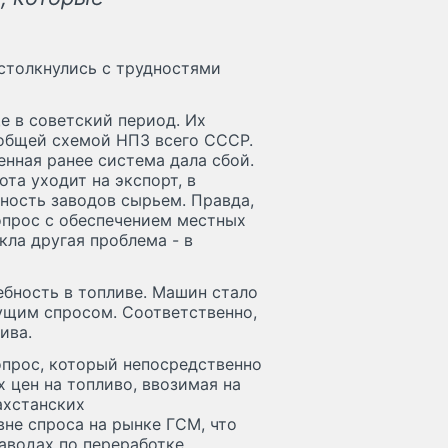
 столкнулись с трудностями
 в советский период. Их
общей схемой НПЗ всего СССР.
нная ранее система дала сбой.
та уходит на экспорт, в
нность заводов сырьем. Правда,
опрос с обеспечением местных
кла другая проблема - в
ебность в топливе. Машин стало
ущим спросом. Соответственно,
ива.
опрос, который непосредственно
 цен на топливо, ввозимая на
ахстанских
не спроса на рынке ГСМ, что
аводах по переработке.