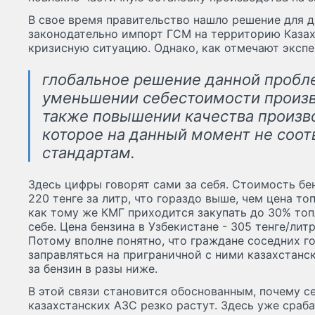
В свое время правительство нашло решение для д
законодательно импорт ГСМ на территорию Казах
кризисную ситуацию. Однако, как отмечают экспе
глобальное решение данной пробл
уменьшении себестоимости произв
также повышении качества произв
которое на данный момент не соо
стандартам.
Здесь цифры говорят сами за себя. Стоимость бе
220 тенге за литр, что гораздо выше, чем цена то
как тому же КМГ приходится закупать до 30% топ
себе. Цена бензина в Узбекистане - 305 тенге/литр
Потому вполне понятно, что граждане соседних г
заправляться на приграничной с ними казахстанс
за бензин в разы ниже.
В этой связи становится обоснованным, почему с
казахстанских АЗС резко растут. Здесь уже сраб