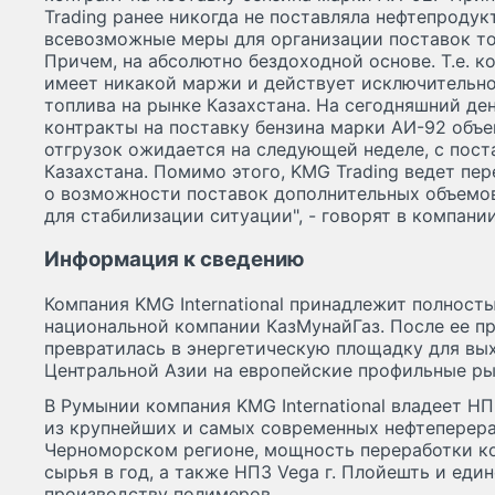
Trading ранее никогда не поставляла нефтепродук
всевозможные меры для организации поставок то
Причем, на абсолютно бездоходной основе. Т.е. к
имеет никакой маржи и действует исключительно
топлива на рынке Казахстана. На сегодняшний де
контракты на поставку бензина марки АИ-92 объе
отгрузок ожидается на следующей неделе, с пост
Казахстана. Помимо этого, KMG Trading ведет пе
о возможности поставок дополнительных объемов 
для стабилизации ситуации", - говорят в компании
Информация к сведению
Компания KMG International принадлежит полност
национальной компании КазМунайГаз. После ее при
превратилась в энергетическую площадку для вы
Центральной Азии на европейские профильные ры
В Румынии компания KMG International владеет НПЗ
из крупнейших и самых современных нефтеперер
Черноморском регионе, мощность переработки ко
сырья в год, а также НПЗ Vega г. Плойешть и ед
производству полимеров.