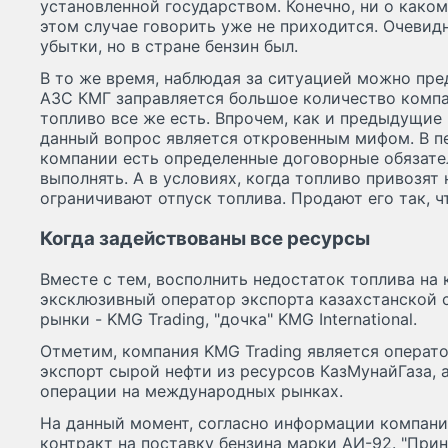
установленной государством. Конечно, ни о каком
этом случае говорить уже не приходится. Очевидн
убытки, но в стране бензин был.
В то же время, наблюдая за ситуацией можно пре
АЗС КМГ заправляется большое количество компани
топливо все же есть. Впрочем, как и предыдущие
данный вопрос является откровенным мифом. В пе
компании есть определенные договорные обязате
выполнять. А в условиях, когда топливо привозят
ограничивают отпуск топлива. Продают его так, ч
Когда задействованы все ресурсы
Вместе с тем, восполнить недостаток топлива на
эксклюзивный оператор экспорта казахстанской 
рынки - KMG Trading, "дочка" KMG International.
Отметим, компания KMG Trading является операт
экспорт сырой нефти из ресурсов КазМунайГаза, 
операции на международных рынках.
На данный момент, согласно информации компани
контракт на поставку бензина марки АИ-92. "При