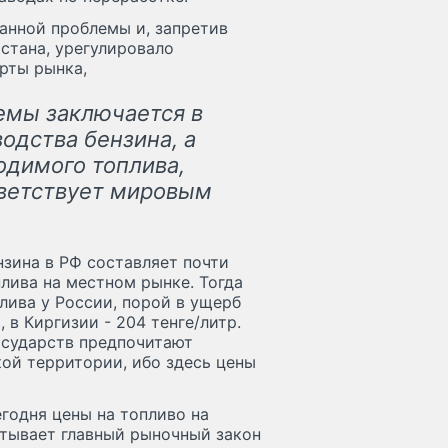
анной проблемы и, запретив
стана, урегулировало
рты рынка,
емы заключается в
одства бензина, а
одимого топлива,
тветствует мировым
нзина в РФ составляет почти
плива на местном рынке. Тогда
лива у России, порой в ущерб
, в Киргизии - 204 тенге/литр.
осударств предпочитают
кой территории, ибо здесь цены
егодня цены на топливо на
атывает главный рыночный закон