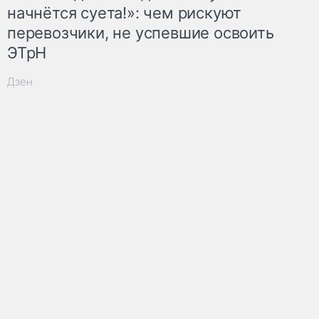
начнётся суета!»: чем рискуют
перевозчики, не успевшие освоить
ЭТрН
Дзен