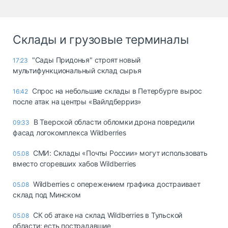
Склады и грузовые терминалы
"Сады Придонья" строят новый
17:23
мультифункциональный склад сырья
Спрос на небольшие склады в Петербурге вырос
16:42
после атак на центры «Вайлдберриз»
В Тверской области обломки дрона повредили
09:33
фасад логокомплекса Wildberries
СМИ: Склады «Почты России» могут использовать
05.08
вместо сгоревших хабов Wildberries
Wildberries с опережением графика достраивает
05.08
склад под Минском
СК об атаке на склад Wildberries в Тульской
05.08
области: есть пострадавшие