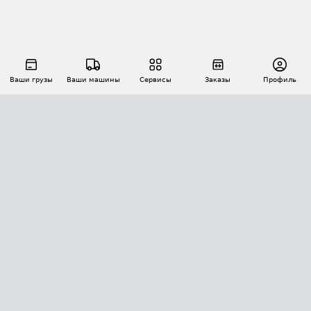
Ваши грузы
Ваши машины
Сервисы
Заказы
Профиль
АВТОМАТИЗАЦИЯ ПЕРЕВОЗОК
Площадки
Заказы
Торги
Тендеры
АТИ-Доки
GPS-мониторинг
АТИ Мессенджер
Цепочки грузов
API ATI.SU
ПОЛЕЗНОЕ
Расчет расстояний
БЕЗОПАСНОСТЬ
Академия ATI.SU
ATI.SU о безопасности
Звезды ATI.SU на вашем сайте
КОНТАКТЫ И ТАРИФЫ