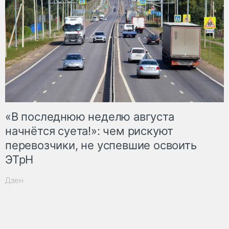
«В последнюю неделю августа
начнётся суета!»: чем рискуют
перевозчики, не успевшие освоить
ЭТрН
Дзен