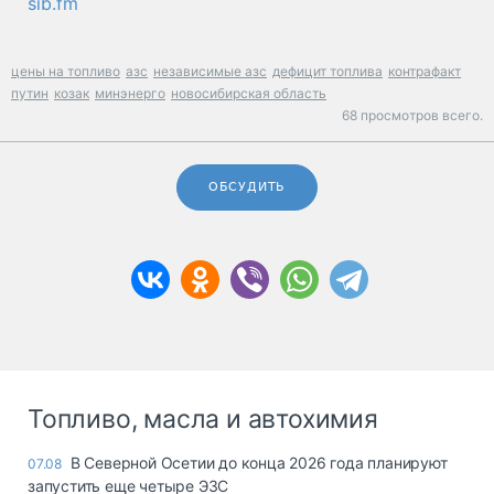
sib.fm
цены на топливо
азс
независимые азс
дефицит топлива
контрафакт
путин
козак
минэнерго
новосибирская область
68 просмотров всего.
ОБСУДИТЬ
Топливо, масла и автохимия
В Северной Осетии до конца 2026 года планируют
07.08
запустить еще четыре ЭЗС