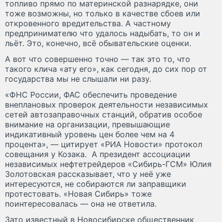
топливо прямо по материнской разнарядке, они
тоже возможны, но только в качестве сбоев или
откровенного вредительства. А частному
предпринимателю что удалось надыбать, то он и
льёт. Это, конечно, всё обывательские оценки.
А вот что совершенно точно — так это то, что
такого клича «ату его», как сегодня, до сих пор от
государства мы не слышали ни разу.
«ФНС России, ФАС обеспечить проведение
внеплановых проверок деятельности независимых
сетей автозаправочных станций, обратив особое
внимание на организации, превышающие
индикативный уровень цен более чем на 4
процента», — цитирует «РИА Новости» протокол
совещания у Козака. А президент ассоциации
независимых нефтетрейдеров «Сибирь-ГСМ» Юлия
Золотовская рассказывает, что у неё уже
интересуются, не собираются ли заправщики
протестовать. «Новая Сибирь» тоже
поинтересовалась — она не ответила.
Зато известный в Новосибирске общественник