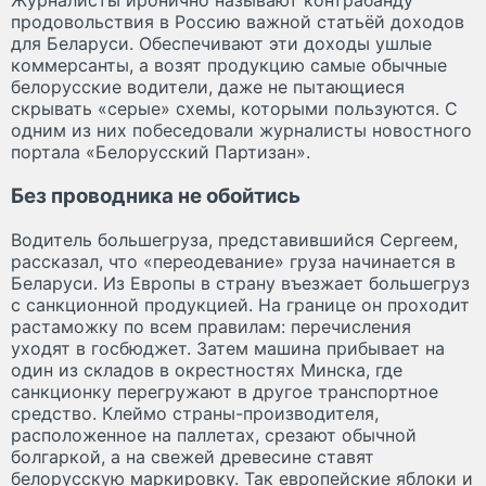
Журналисты иронично называют контрабанду
продовольствия в Россию важной статьёй доходов
для Беларуси. Обеспечивают эти доходы ушлые
коммерсанты, а возят продукцию самые обычные
белорусские водители, даже не пытающиеся
скрывать «серые» схемы, которыми пользуются. С
одним из них побеседовали журналисты новостного
портала «Белорусский Партизан».
Без проводника не обойтись
Водитель большегруза, представившийся Сергеем,
рассказал, что «переодевание» груза начинается в
Беларуси. Из Европы в страну въезжает большегруз
с санкционной продукцией. На границе он проходит
растаможку по всем правилам: перечисления
уходят в госбюджет. Затем машина прибывает на
один из складов в окрестностях Минска, где
санкционку перегружают в другое транспортное
средство. Клеймо страны-производителя,
расположенное на паллетах, срезают обычной
болгаркой, а на свежей древесине ставят
белорусскую маркировку. Так европейские яблоки и