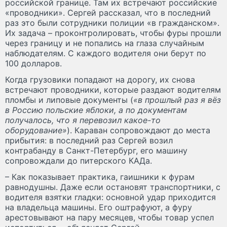
российской границе. Там их встречают российские
«проводники». Сергей рассказал, что в последний
раз это были сотрудники полиции «в гражданском».
Их задача – проконтролировать, чтобы фуры прошли
через границу и не попались на глаза случайным
наблюдателям. С каждого водителя они берут по
100 долларов.
Когда грузовики попадают на дорогу, их снова
встречают проводники, которые раздают водителям
пломбы и липовые документы (
«в прошлый раз я вёз
в Россию польские яблоки, а по документам
получалось, что я перевозил какое-то
оборудование»
). Караван сопровождают до места
прибытия: в последний раз Сергей возил
контрабанду в Санкт-Петербург, его машину
сопровождали до питерского КАДа.
– Как показывает практика, гаишники к фурам
равнодушны. Даже если остановят транспортники, с
водителя взятки гладки: основной удар приходится
на владельца машины. Его оштрафуют, а фуру
арестовывают на пару месяцев, чтобы товар успел