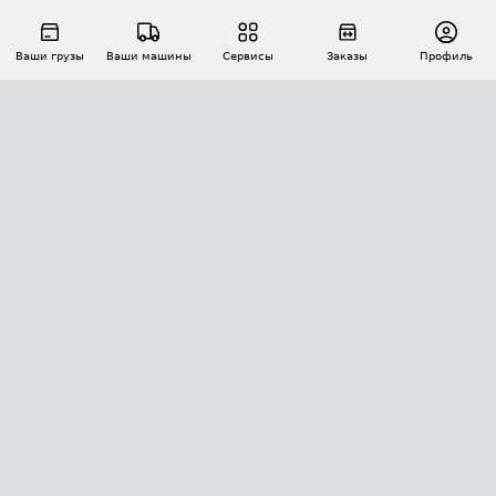
Ваши грузы
Ваши машины
Сервисы
Заказы
Профиль
АВТОМАТИЗАЦИЯ ПЕРЕВОЗОК
Площадки
Заказы
Торги
Тендеры
АТИ-Доки
GPS-мониторинг
АТИ Мессенджер
Цепочки грузов
API ATI.SU
ПОЛЕЗНОЕ
Расчет расстояний
БЕЗОПАСНОСТЬ
Академия ATI.SU
ATI.SU о безопасности
Звезды ATI.SU на вашем сайте
КОНТАКТЫ И ТАРИФЫ
Памятка по проверке контрагентов
Индекс ATI.SU FTL РФ
О системе ATI.SU
Светофор+
Средние ставки
ИНФОРМАЦИЯ
Контактная информация