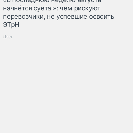
начнётся суета!»: чем рискуют
перевозчики, не успевшие освоить
ЭТрН
Дзен