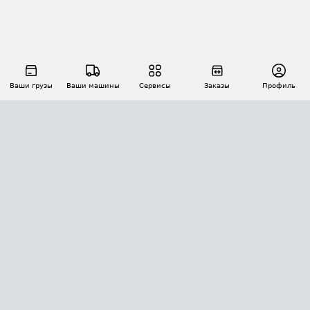
Ваши грузы
Ваши машины
Сервисы
Заказы
Профиль
АВТОМАТИЗАЦИЯ ПЕРЕВОЗОК
Площадки
Заказы
Торги
Тендеры
АТИ-Доки
GPS-мониторинг
АТИ Мессенджер
Цепочки грузов
API ATI.SU
ПОЛЕЗНОЕ
Расчет расстояний
БЕЗОПАСНОСТЬ
Академия ATI.SU
ATI.SU о безопасности
Звезды ATI.SU на вашем сайте