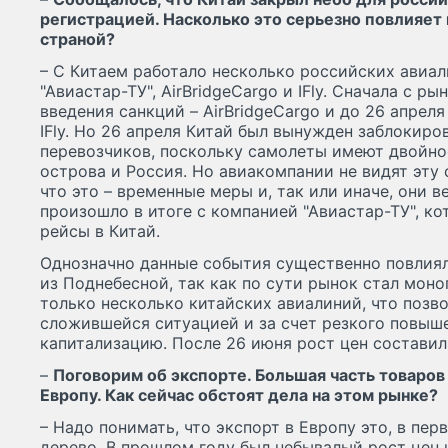
регистрацией. Насколько это серьезно повлияет 
страной?
– С Китаем работало несколько российских авиали
"Авиастар-ТУ", AirBridgeCargo и IFly. Сначала с р
введения санкций – AirBridgeCargo и до 26 апреля
IFly. Но 26 апреля Китай был вынужден заблокиро
перевозчиков, поскольку самолеты имеют двойно
острова и Россия. Но авиакомпании не видят эту 
что это – временные меры и, так или иначе, они в
произошло в итоге с компанией "Авиастар-ТУ", ко
рейсы в Китай.
Однозначно данные события существенно повлиял
из Поднебесной, так как по сути рынок стал моно
только несколько китайских авиалиний, что позв
сложившейся ситуацией и за счет резкого повыш
капитализацию. После 26 июня рост цен состави
–
Поговорим об экспорте. Большая часть товаров
Европу. Как сейчас обстоят дела на этом рынке?
– Надо понимать, что экспорт в Европу это, в пер
дерево. В прошлом году был небывалый рост цен 