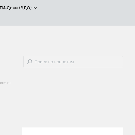
ТИ-Доки (ЭДО)
orm.ru