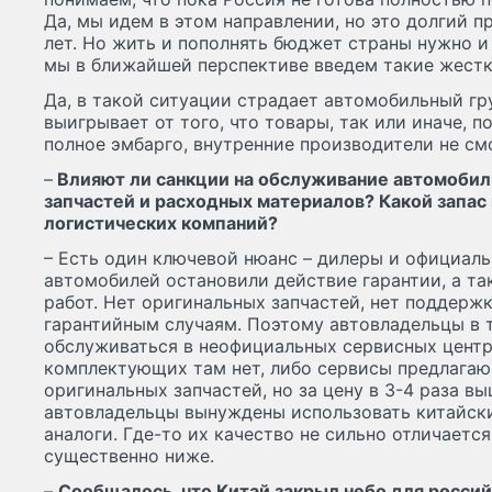
Да, мы идем в этом направлении, но это долгий п
лет. Но жить и пополнять бюджет страны нужно и 
мы в ближайшей перспективе введем такие жестк
Да, в такой ситуации страдает автомобильный гр
выигрывает от того, что товары, так или иначе, 
полное эмбарго, внутренние производители не см
–
Влияют ли санкции на обслуживание автомобиль
запчастей и расходных материалов? Какой запас
логистических компаний?
– Есть один ключевой нюанс – дилеры и официал
автомобилей остановили действие гарантии, а т
работ. Нет оригинальных запчастей, нет поддерж
гарантийным случаям. Поэтому автовладельцы в
обслуживаться в неофициальных сервисных центр
комплектующих там нет, либо сервисы предлагаю 
оригинальных запчастей, но за цену в 3-4 раза в
автовладельцы вынуждены использовать китайски
аналоги. Где-то их качество не сильно отличается
существенно ниже.
–
Сообщалось, что Китай закрыл небо для россий