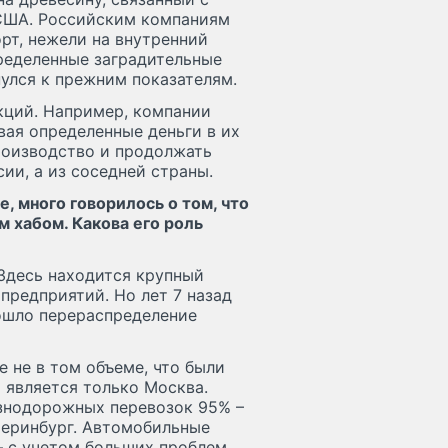
США. Российским компаниям
рт, нежели на внутренний
пределенные заградительные
нулся к прежним показателям.
кций. Например, компании
вая определенные деньги в их
роизводство и продолжать
сии, а из соседней страны.
, много говорилось о том, что
 хабом. Какова его роль
 Здесь находится крупный
предприятий. Но лет 7 назад
зошло перераспределение
 не в том объеме, что были
 является только Москва.
езнодорожных перевозок 95% –
теринбург. Автомобильные
– с учетом больших проблем