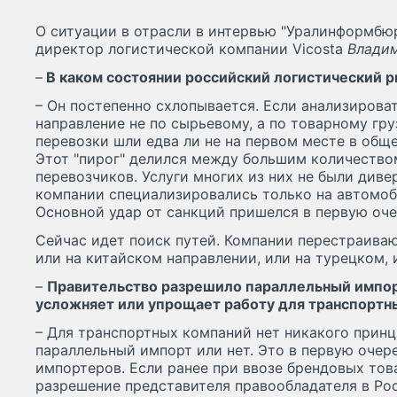
О ситуации в отрасли в интервью "Уралинформбю
директор логистической компании Vicosta
Влади
–
В каком состоянии российский логистический 
– Он постепенно схлопывается. Если анализирова
направление не по сырьевому, а по товарному гр
перевозки шли едва ли не на первом месте в общ
Этот "пирог" делился между большим количество
перевозчиков. Услуги многих из них не были див
компании специализировались только на автомоб
Основной удар от санкций пришелся в первую оче
Сейчас идет поиск путей. Компании перестраиваю
или на китайском направлении, или на турецком,
–
Правительство разрешило параллельный импор
усложняет или упрощает работу для транспортн
– Для транспортных компаний нет никакого принц
параллельный импорт или нет. Это в первую очер
импортеров. Если ранее при ввозе брендовых то
разрешение представителя правообладателя в Рос