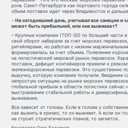
роль Санкт-Петербурга как портового города сил
объем поставок идет через Владивосток и дальше
–
На сегодняшний день, учитывая все санкции и с
может быть прибыльной, или она выживает?
– Крупные компании (ТОП-30) по большей части в
свой оборот набирали за счет морских перевозок
ритейлерами, но работая с низким маржинальным
формировалась за счет объема. Появление корон
на логистический мировой рынок перевозок. Кар
поставок, дефицит контейнеров привели к резком
железнодорожные перевозки. Это существенно по
выручку, которую компании получали. Введение с
непростую ситуацию на рынке морских перевозок
глобальной прибыли в области логистики сейчас 
выстраивание стабильной работы и диверсификаци
выживание.
Все зависит от головы. Если в голове у собствен
как выжить в кризис, то он выживет. А если он т
не строит стратегических планов, то загнется.
беседовал Олег Есаулков