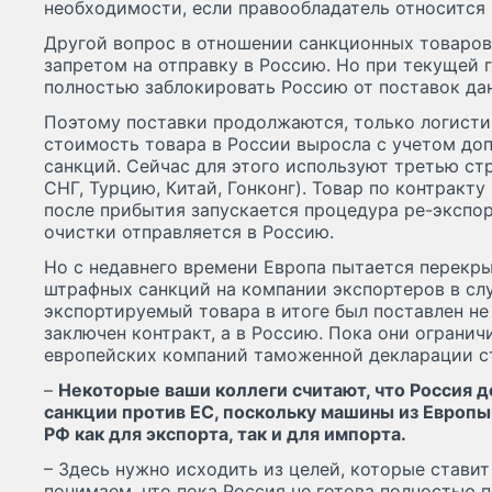
необходимости, если правообладатель относится 
Другой вопрос в отношении санкционных товаров
запретом на отправку в Россию. Но при текущей 
полностью заблокировать Россию от поставок да
Поэтому поставки продолжаются, только логисти
стоимость товара в России выросла с учетом доп
санкций. Сейчас для этого используют третью ст
СНГ, Турцию, Китай, Гонконг). Товар по контракту 
после прибытия запускается процедура ре-экспо
очистки отправляется в Россию.
Но с недавнего времени Европа пытается перекр
штрафных санкций на компании экспортеров в слу
экспортируемый товара в итоге был поставлен не
заключен контракт, а в Россию. Пока они ограни
европейских компаний таможенной декларации ст
–
Некоторые ваши коллеги считают, что Россия 
санкции против ЕС, поскольку машины из Европы
РФ как для экспорта, так и для импорта.
– Здесь нужно исходить из целей, которые стави
понимаем, что пока Россия не готова полностью 