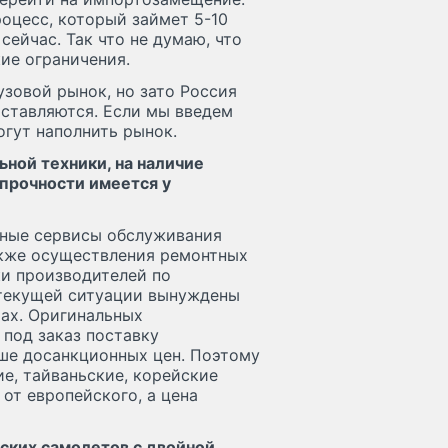
роцесс, который займет 5-10
сейчас. Так что не думаю, что
ие ограничения.
узовой рынок, но зато Россия
поставляются. Если мы введем
огут наполнить рынок.
ной техники, на наличие
 прочности имеется у
ьные сервисы обслуживания
акже осуществления ремонтных
ки производителей по
 текущей ситуации вынуждены
ах. Оригинальных
под заказ поставку
ыше досанкционных цен. Поэтому
е, тайваньские, корейские
 от европейского, а цена
ских самолетов с двойной