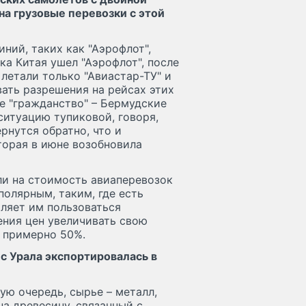
на грузовые перевозки с этой
ний, таких как "Аэрофлот",
ынка Китая ушел "Аэрофлот", после
 летали только "Авиастар-ТУ" и
вать разрешения на рейсах этих
е "гражданство" – Бермудские
ситуацию тупиковой, говоря,
ернутся обратно, что и
торая в июне возобновила
и на стоимость авиаперевозок
полярным, таким, где есть
оляет им пользоваться
ения цен увеличивать свою
л примерно 50%.
 с Урала экспортировалась в
вую очередь, сырье – металл,
на древесину, связанный с