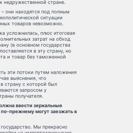
к недружественной стране.
 – они находятся под полным
геополитической ситуации
нных товаров невозможно.
ка усложнилась, плюс итоговая
олнительных затрат на обход
рану (в основном государства
поставляется в эту страну, но
рта и товар без таможенной
ыть эти потоки путем наложения
чае выяснения, что
 в страну с которой был
чиваются запросом у
раны получателя.
должна ввести зеркальные
 по-прежнему могут заезжать в
т государство. Мы прекрасно
перейти на импортозамещение.