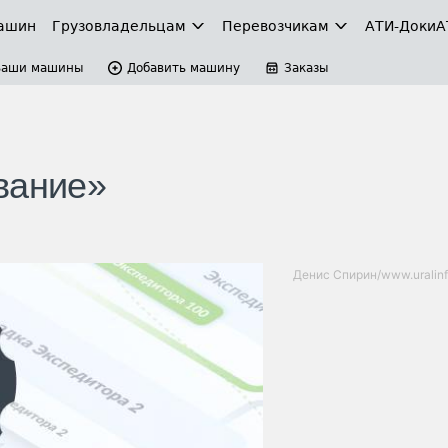
ашин
Грузовладельцам
Перевозчикам
АТИ-Доки
А
Ваши машины
Добавить машину
Заказы
вание»
Денис Спирин/www.uralinf