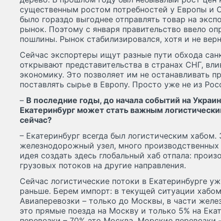
существенным ростом потребностей у Европы и 
было гораздо выгоднее отправлять товар на экспо
рынок. Поэтому с января правительство ввело о
пошлины. Рынок стабилизировался, хотя и не вер
Сейчас экспортеры ищут разные пути обхода сан
открывают представительства в странах СНГ, вли
экономику. Это позволяет им не останавливать п
поставлять сырье в Европу. Просто уже не из Рос
–
В последние годы, до начала событий на Украине
Екатеринбург может стать важным логистическим
сейчас?
– Екатеринбург всегда был логистическим хабом.
железнодорожный узел, много производственных 
идея создать здесь глобальный хаб отпала: прои
грузовых потоков на другие направления.
Сейчас логистические потоки в Екатеринбурге уже
раньше. Берем импорт: в текущей ситуации хабом
Авиаперевозки – только до Москвы, в части жел
это прямые поезда на Москву и только 5% на Ека
перевозки – 70% это Москва. Морские перевозки 