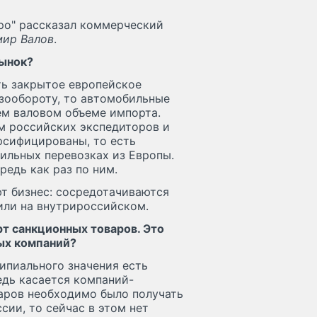
ро" рассказал коммерческий
мир Валов
.
рынок?
ть закрытое европейское
узообороту, то автомобильные
ем валовом объеме импорта.
м российских экспедиторов и
ерсифицированы, то есть
ильных перевозках из Европы.
редь как раз по ним.
т бизнес: сосредотачиваются
 или на внутрироссийском.
т санкционных товаров. Это
ых компаний?
ипиального значения есть
едь касается компаний-
варов необходимо было получать
сии, то сейчас в этом нет