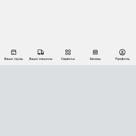
Ваши грузы
Ваши машины
Сервисы
Заказы
Профиль
АВТОМАТИЗАЦИЯ ПЕРЕВОЗОК
Площадки
Заказы
Торги
Тендеры
АТИ-Доки
GPS-мониторинг
АТИ Мессенджер
Цепочки грузов
API ATI.SU
ПОЛЕЗНОЕ