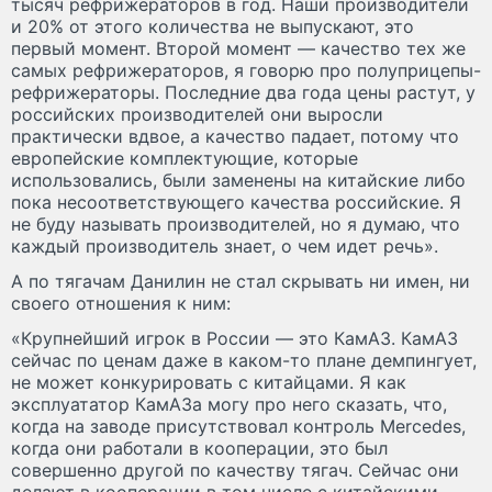
тысяч рефрижераторов в год. Наши производители
и 20% от этого количества не выпускают, это
первый момент. Второй момент — качество тех же
самых рефрижераторов, я говорю про полуприцепы-
рефрижераторы. Последние два года цены растут, у
российских производителей они выросли
практически вдвое, а качество падает, потому что
европейские комплектующие, которые
использовались, были заменены на китайские либо
пока несоответствующего качества российские. Я
не буду называть производителей, но я думаю, что
каждый производитель знает, о чем идет речь».
А по тягачам Данилин не стал скрывать ни имен, ни
своего отношения к ним:
«Крупнейший игрок в России — это КамАЗ. КамАЗ
сейчас по ценам даже в каком-то плане демпингует,
не может конкурировать с китайцами. Я как
эксплуататор КамАЗа могу про него сказать, что,
когда на заводе присутствовал контроль Mercedes,
когда они работали в кооперации, это был
совершенно другой по качеству тягач. Сейчас они
делают в кооперации в том числе с китайскими