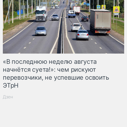
«В последнюю неделю августа
начнётся суета!»: чем рискуют
перевозчики, не успевшие освоить
ЭТрН
Дзен