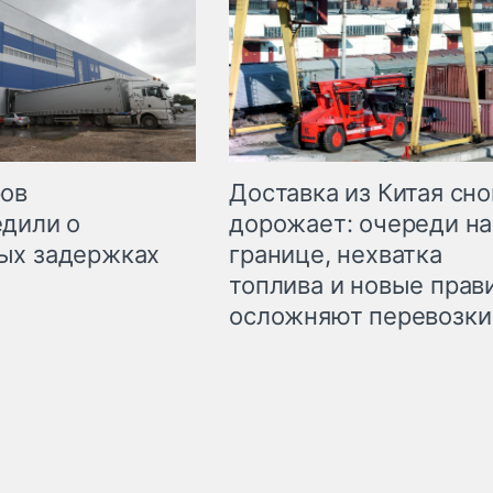
Доставка из Китая сно
ров
дорожает: очереди на
дили о
границе, нехватка
ых задержках
топлива и новые прав
осложняют перевозки