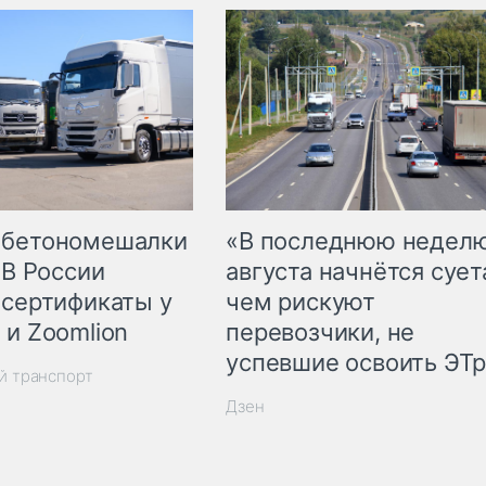
 бетономешалки
«В последнюю недел
 В России
августа начнётся суета
 сертификаты у
чем рискуют
 и Zoomlion
перевозчики, не
успевшие освоить ЭТ
й транспорт
Дзен