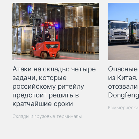
Опасные
Атаки на склады: четыре
из Китая.
задачи, которые
отозвали
российскому ритейлу
Dongfeng
предстоит решить в
кратчайшие сроки
Коммерчески
Склады и грузовые терминалы