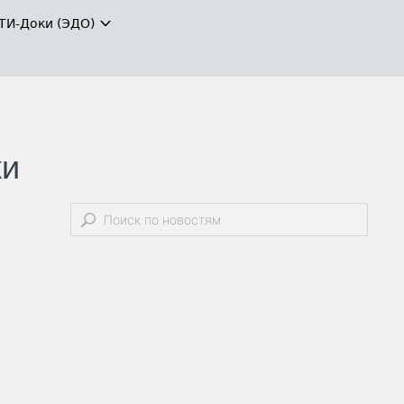
ТИ-Доки (ЭДО)
ки