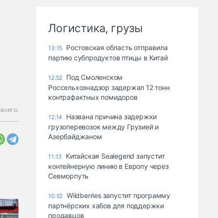
Логистика, грузы
Ростовская область отправила
13:15
партию субпродуктов птицы в Китай
Под Смоленском
12:52
Россельхознадзор задержал 12 тонн
контрафактных помидоров
 всего.
Названа причина задержки
12:14
грузоперевозок между Грузией и
Азербайджаном
Китайская Sealegend запустит
11:13
контейнерную линию в Европу через
Севморпуть
Wildberries запустит программу
10:52
партнёрских хабов для поддержки
продавцов