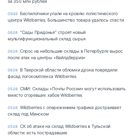
за 350 млн рублей
Беспилотники упали на кровлю логистического
09:49
центра Wildberries. Большинство товара удалось спасти
"Сады Придонья" строят новый
06.08
мультифункциональный склад сырья
Спрос на небольшие склады в Петербурге вырос
06.08
после атак на центры «Вайлдберриз»
В Тверской области обломки дрона повредили
06.08
фасад логокомплекса Wildberries
СМИ: Склады «Почты России» могут использовать
05.08
вместо сгоревших хабов Wildberries
Wildberries с опережением графика достраивает
05.08
склад под Минском
СК об атаке на склад Wildberries в Тульской
05.08
области: есть пострадавшие