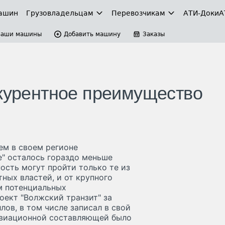
ашин
Грузовладельцам
Перевозчикам
АТИ-Доки
А
Ваши машины
Добавить машину
Заказы
нкурентное преимущество
ем в своем регионе
ре" осталось гораздо меньше
ость могут пройти только те из
ных властей, и от крупного
ам потенциальных
оект "Волжский транзит" за
ов, в том числе записал в свой
 авиационной составляющей было