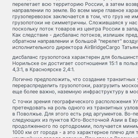
перелетает всю территорию России, а затем воз
направлении по земле. Во всем мире главное хар
грузоперевозок заключается в том, что груз не им
грузопотоки не симметричны. Сложившаяся у нас
поскольку поток товаров из центра России в зап
Как следствие - дисбаланс потоков, излишек пре
обратном направлении и большой "перелет" возду
исполнительного директора AirBridgeCargo Татья
дисбаланс грузопотока характерен для большинст
Норильске он достигает соотношения 15:1 в польз
4,3:1, в Красноярске 2,4:1.
Логично предположить, что создание транзитных 
перераспределить грузопотоки, разгрузить моско
еще более важно, наземную инфраструктуру в мо
С точки зрения географического расположения У
претендовать на роль одного из транзитных узлов
в Поволжье. Для этого есть ряд аргументов. Во-п
следующих из пунктов Юго-Восточной Азии в Евр
продолженного по ортодромии, получается миним
1000 км от города - а это характерное плечо для