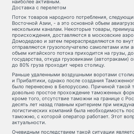
наиболее активным.
Доставка с перелетом
Поток товаров народного потребления, следующи
Восточной Азии, - а это основной объем авиагруз
нескольким каналам. Некоторые товары, преиму
происхождения, доставляются в московские аэр
Домодедово и затем перераспределяются по вну
отправляются грузополучателю самолетами или а
объем китайского потока приходится на грузы, д
государства, откуда грузовиками (автотраками) он
до 80% груза проходит через столицу.
Раньше удаленными воздушными воротами столи
и Прибалтики, однако после создания Таможенно
было перенесено в Белоруссию. Причиной такой 
довольно простое прохождение таможенных форм
кроме того, отсутствие таможни на границе с Рос
десять лет назад главным критерием при междун
логистических компаний была необходимость пос
таможню, с которой оператор работает. Этот вопр
актуальности.
Очевидным последствием такой ситуации является