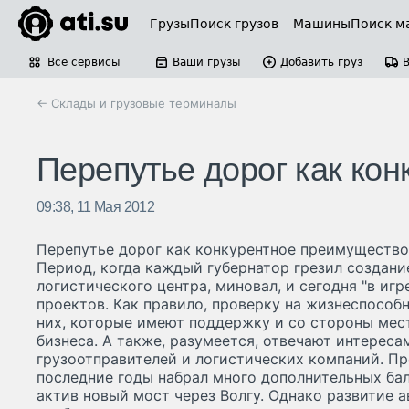
Грузы
Поиск грузов
Машины
Поиск м
Все сервисы
Ваши грузы
Добавить груз
← Склады и грузовые терминалы
Перепутье дорог как ко
09:38, 11 Мая 2012
Перепутье дорог как конкурентное преимущество
Период, когда каждый губернатор грезил создани
логистического центра, миновал, и сегодня "в иг
проектов. Как правило, проверку на жизнеспособн
них, которые имеют поддержку и со стороны мест
бизнеса. А также, разумеется, отвечают интерес
грузоотправителей и логистических компаний. Пр
последние годы набрал много дополнительных балл
актив новый мост через Волгу. Однако развитие