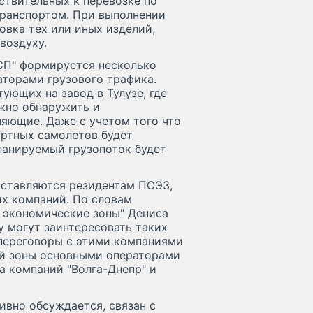
твительных к перевозке по
транспортом. При выполнении
овка тех или иных изделий,
воздуху.
-СП" формируется несколько
аторами грузового трафика.
ующих на завод в Тулузе, где
ожно обнаружить и
ляющие. Даже с учетом того что
ортных самолетов будет
ланируемый грузопоток будет
ставляются резидентам ПОЭЗ,
их компаний. По словам
 экономические зоны" Дениса
 могут заинтересовать таких
 переговоры с этими компаниями
ой зоны основными операторами
а компаний "Волга-Днепр" и
ивно обсуждается, связан с