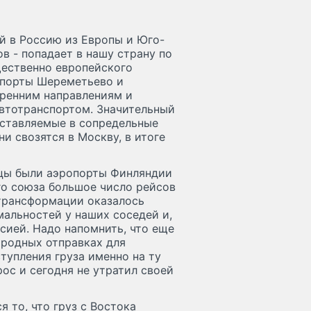
й в Россию из Европы и Юго-
ов - попадает в нашу страну по
щественно европейского
опорты Шереметьево и
тренним направлениям и
втотранспортом. Значительный
оставляемые в сопредельные
и свозятся в Москву, в итоге
цы были аэропорты Финляндии
го союза большое число рейсов
трансформации оказалось
альностей у наших соседей и,
сией. Надо напомнить, что еще
ародных отправках для
тупления груза именно на ту
ос и сегодня не утратил своей
 то, что груз с Востока