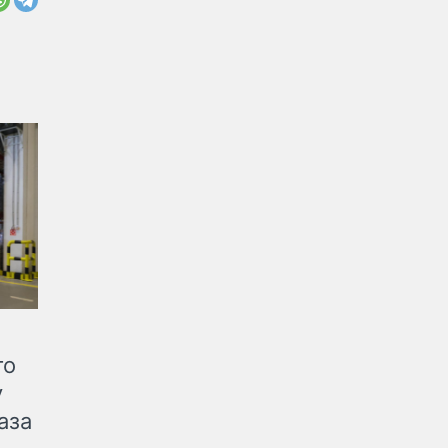
го
у
аза