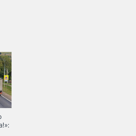
ю
!»: