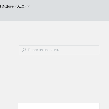
ТИ-Доки (ЭДО)