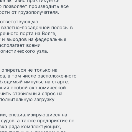
же активно практикуется
о позволяет производить все
сти от грузополучателя.
соответствующую
е взлетно-посадочной полосы в
речного порта на Волге,
у и выходов на федеральные
асполагает всеми
огистического узла.
опираться не только на
са, в том числе расположенного
бходимый импульс на старте.
ания особой экономической
чить стабильный спрос на
ополнительную загрузку
нии, специализирующиеся на
судов, а также предприятие по
авка ряда комплектующих,