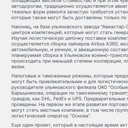
обладающих высокой стоимостью и при этом чувс
автодорогам, традиционно осуществляется авиа
тяжелых форм ремонта зачастую требуется устан
которые также могут быть доставлены только по 
Наконец, на базе ульяновского завода "Авиастар
центров компетенций, которые могут стать генер
Изучая логистическую цепочку поставки комплект
осуществляется сборка лайнеров Airbus A380, м
автомобильную, и речную, и авиационную состав
планируемая сборка в Ульяновске военно-трансп
происходить при меньшей степени кооперации, п
велик.
Налоговые и таможенные режимы, которые предо
могут быть привлекательными и для логистическ
руководителя ульяновского филиала ОАО "Особые
Барышникова, операции по таможенному транзиту
грандов, как DHL, FedEx и UPS. Предварительные
проведены. На первом же этапе развития портов
могут стать местные компании, в том числе групп
логистический оператор "Основа".
Еще один проект, который в настоящее время акт