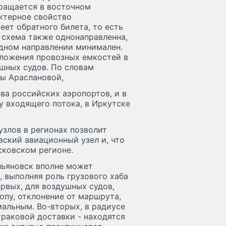
вращается в восточном
актерное свойство
еет обратного билета, то есть
 схема также однонаправленна,
адном направлении минимален.
дложения провозных емкостей в
шных судов. По словам
ны Араслановой,
ва российских аэропортов, и в
у входящего потока, в Иркутске
узлов в регионах позволит
вский авиационный узел и, что
сковском регионе.
льяновск вполне может
, выполняя роль грузового хаба
ервых, для воздушных судов,
опу, отклонение от маршрута,
альным. Во-вторых, в радиусе
 траковой доставки - находятся