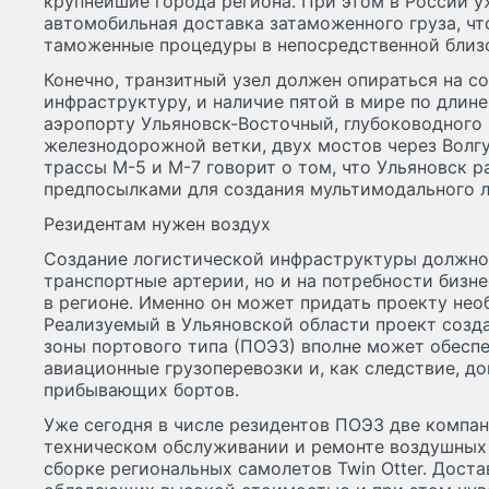
крупнейшие города региона. При этом в России у
автомобильная доставка затаможенного груза, чт
таможенные процедуры в непосредственной близо
Конечно, транзитный узел должен опираться на 
инфраструктуру, и наличие пятой в мире по длин
аэропорту Ульяновск-Восточный, глубоководного 
железнодорожной ветки, двух мостов через Волг
трассы М-5 и М-7 говорит о том, что Ульяновск р
предпосылками для создания мультимодального л
Резидентам нужен воздух
Создание логистической инфраструктуры должно 
транспортные артерии, но и на потребности бизне
в регионе. Именно он может придать проекту нео
Реализуемый в Ульяновской области проект созд
зоны портового типа (ПОЭЗ) вполне может обеспе
авиационные грузоперевозки и, как следствие, д
прибывающих бортов.
Уже сегодня в числе резидентов ПОЭЗ две компа
техническом обслуживании и ремонте воздушных 
сборке региональных самолетов Twin Otter. Дост