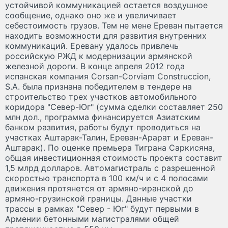
устойчивой коммуникацией остается воздушное
сообщение, однако оно же и увеличивает
себестоимость грузов. Тем не мене Ереван пытается
находить возможности для развития внутренних
коммуникаций. Еревану удалось привлечь
российскую РЖД к модернизации армянской
железной дороги. В конце апреля 2012 года
испанская компания Corsan-Corviam Construccion,
S.A. была признана победителем в тендере на
строительство трех участков автомобильного
коридора "Север-Юг" (сумма сделки составляет 250
млн дол., программа финансируется Азиатским
банком развития, работы будут проводиться на
участках Аштарак-Талин, Ереван-Арарат и Ереван-
Аштарак). По оценке премьера Тиграна Саркисяна,
общая инвестиционная стоимость проекта составит
1,5 млрд долларов. Автомагистраль с разрешенной
скоростью транспорта в 100 км/ч и с 4 полосами
движения протянется от армяно-иранской до
армяно-грузинской границы. Данные участки
трассы в рамках "Север - Юг" будут первыми в
Армении бетонными магистралями общей