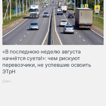
«В последнюю неделю августа
начнётся суета!»: чем рискуют
перевозчики, не успевшие освоить
ЭТрН
Дзен