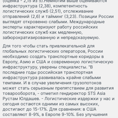
(оценка - 2,15 из 5).Немногим выше оцениваются
инфраструктура (2,38), компетентность
логистических служб (2,51), отслеживание
отправлений (2,6) и тайминг (3,23). Позиции России
выглядят откровенно слабыми. Международные
эксперты характеризуют работу российских
логистических служб как медленную,
забюрократизированную и непредсказуемую.
Для того чтобы стать привлекательной для
глобальных логистических операторов, России
необходимо создать транспортные коридоры в
Европу, Азию и США и современную логистическую
инфраструктуру, уверены специалисты. "В
последние годы российская транспортная
инфраструктура развивалась крайне слабыми
темпами. И в случае увеличения грузопотоков
может стать серьезным препятствием для развития
товарооборота, - отметил гендиректор STS Asia
Рустам Юлдашев. - Логистические издержки у нас и
сегодня остаются одними из самых высоких,
достигают до 15-17%. Для сравнения: в США
составляют 8-9%, в Европе 9-10%. Без улучшения