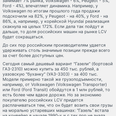
занимает 7% рынка, Volkswagen - 6%, Peugeot - 5%,
Ford - 4%), впечатляет динамика. Например, у
Volkswagen по итогам прошлого года продажи
подскочили на 82%, у Peugeot - на 40%, у Ford - на
86%, а, например, у корейской Hyundai реализация
скакнула на целых 172%. Если дела так пойдут и
дальше, то доля российских машин на рынке LCV
будет сокращаться.
До сих пор российским производителям удается
удерживать столь значимые позиции прежде всего
за счет более доступных цен.
Сегодня самый дешевый вариант "Газели" (бортовой
ГАЗ-2310) можно купить за 450 тыс. рублей, а
уазовскую "буханку" (УАЗ-3303) - за 400 тыс.
Модели примерно такой же грузоподъемности,
например, от Volkswagen (Volkswagen Transporter)
или Ford (Ford Transit) обойдутся в 1 млн рублей, то
есть более чем вдвое дороже. Но за экономию
покупателю российских LCV придется
расплачиваться тем, что он будет возить свои грузы
на морально устаревших машинах: "Газель" встала
на конвейер в начале 1990-х и с тех пор не знала