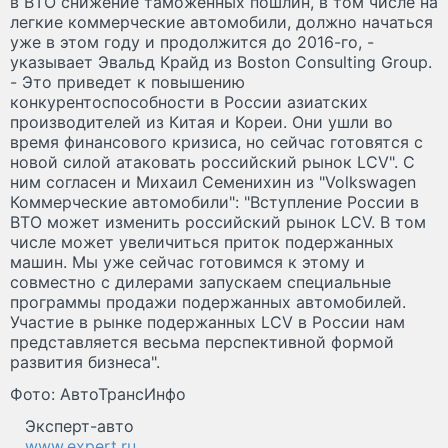
в ВТО снижение таможенных пошлин, в том числе на
легкие коммерческие автомобили, должно начаться
уже в этом году и продолжится до 2016-го, -
указывает Эвальд Крайд из Boston Consulting Group.
- Это приведет к повышению
конкурентоспособности в России азиатских
производителей из Китая и Кореи. Они ушли во
время финансового кризиса, но сейчас готовятся с
новой силой атаковать российский рынок LCV". С
ним согласен и Михаил Семенихин из "Volkswagen
Коммерческие автомобили": "Вступление России в
ВТО может изменить российский рынок LCV. В том
числе может увеличиться приток подержанных
машин. Мы уже сейчас готовимся к этому и
совместно с дилерами запускаем специальные
программы продажи подержанных автомобилей.
Участие в рынке подержанных LCV в России нам
представляется весьма перспективной формой
развития бизнеса".
Фото: АвтоТрансИнфо
Эксперт-авто
www.expert.ru