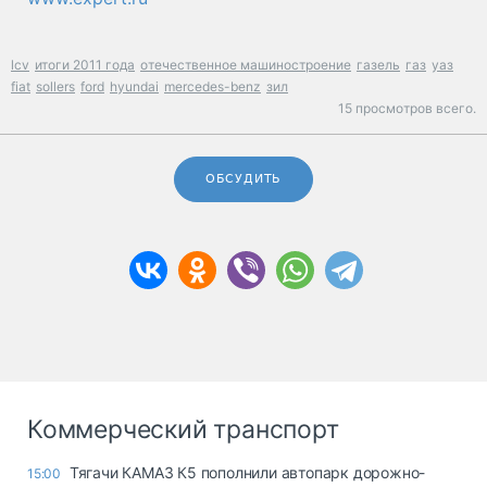
lcv
итоги 2011 года
отечественное машиностроение
газель
газ
уаз
fiat
sollers
ford
hyundai
mercedes-benz
зил
15 просмотров всего.
ОБСУДИТЬ
Коммерческий транспорт
Тягачи КАМАЗ К5 пополнили автопарк дорожно-
15:00