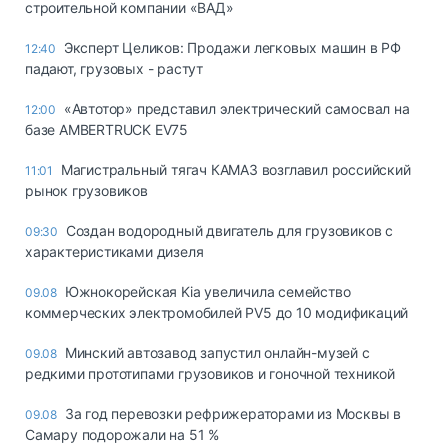
строительной компании «ВАД»
Эксперт Целиков: Продажи легковых машин в РФ
12:40
падают, грузовых - растут
«Автотор» представил электрический самосвал на
12:00
базе AMBERTRUCK EV75
Магистральный тягач КАМАЗ возглавил российский
11:01
рынок грузовиков
Создан водородный двигатель для грузовиков с
09:30
характеристиками дизеля
Южнокорейская Kia увеличила семейство
09.08
коммерческих электромобилей PV5 до 10 модификаций
Минский автозавод запустил онлайн-музей с
09.08
редкими прототипами грузовиков и гоночной техникой
За год перевозки рефрижераторами из Москвы в
09.08
Самару подорожали на 51 %