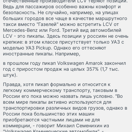
отечественные производители LCV теряют позиции.
Ведь для пассажиров особенно важны комфорт и
безопасность. Не случайно, например, на улицах
больших городов все чаще в качестве маршрутного
такси вместо "Газелей" можно встретить LCV от
Mercedes-Benz или Ford. Третий вид автомобилей
LCV - это пикапы. Здесь позиции у россиян не очень
крепкие: в этом классе присутствует только УАЗ с
моделью УАЗ Pickup. Однако его оттесняют
иностранные пикапы. Например,
в прошлом году пикап Volkswagen Amarok закончил
год с приростом продаж на целых 357% (1,7 тыс.
штук).
Правда, хотя пикап формально и относится к
легкому коммерческому транспорту, таковым в
России его пока можно назвать лишь условно. "Во
всем мире пикапы активно используются для
транспортировки различных видов грузов, однако в
России пока большинство этих машин
приобретаются частными лицами не для
коммерции, - говорит Михаил Семенихин из
"Volkswagen Коммерческие автомобили". -